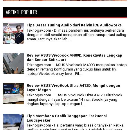
ARTIKEL POPULER
Tips Dasar Tuning Audio dari Kelvin iCE Audioworks
Teknogav.com - Di masa pandemi ini, tentunya berkendara
dengan mobil sendiri merupakan pilihan transportasi paling
aman. Tentunya akan leb...
Review ASUS Vivobook M409D, Konektivitas Lengkap
dan Sensor Sidik Jari
Teknogav.com – ASUS Vivobook M409D merupakan laptop
dengan rentang konfigurasi yang cukup luas untuk lini
laptop Vivobook entry-level . Pil...
Review ASUS VivoBook Ultra A412D, Mungil dengan
Layar Megah
Teknogav.com – ASUS VivoBook Ultra A412D ultrabook
mungil dengan layar berukuran 14 inci. Sosoknya yang
ringkas layaknya laptop dengan l...
Tips Membaca Grafik Tanggapan Frekuensi
Loudspeaker
Teknogav.com - Hal pertama yang biasa ditanyakan ketika
melihat suatu loudspeaker ( speaker ) adalah bagaimana