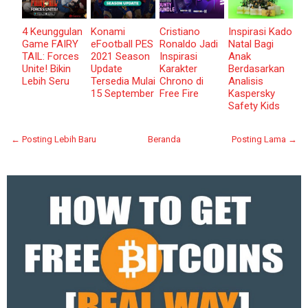
4 Keunggulan
Konami
Cristiano
Inspirasi Kado
Game FAIRY
eFootball PES
Ronaldo Jadi
Natal Bagi
TAIL: Forces
2021 Season
Inspirasi
Anak
Unite! Bikin
Update
Karakter
Berdasarkan
Lebih Seru
Tersedia Mulai
Chrono di
Analisis
15 September
Free Fire
Kaspersky
Safety Kids
← Posting Lebih Baru
Beranda
Posting Lama →