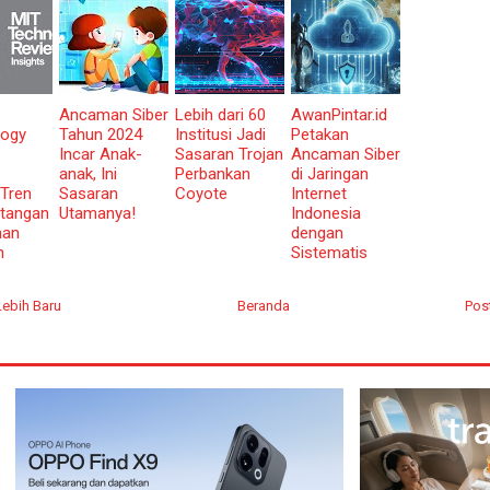
Ancaman Siber
Lebih dari 60
AwanPintar.id
logy
Tahun 2024
Institusi Jadi
Petakan
Incar Anak-
Sasaran Trojan
Ancaman Siber
anak, Ini
Perbankan
di Jaringan
Tren
Sasaran
Coyote
Internet
tangan
Utamanya!
Indonesia
nan
dengan
n
Sistematis
Lebih Baru
Beranda
Pos