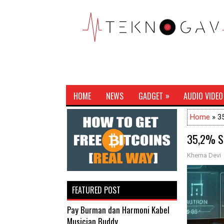
»
HOME
NEWS
GADGET
AUDIO VIDEO
Home
» 3
35,2% Se
Khema Devi
FEATURED POST
Pay Burman dan Harmoni Kabel
Musician Buddy