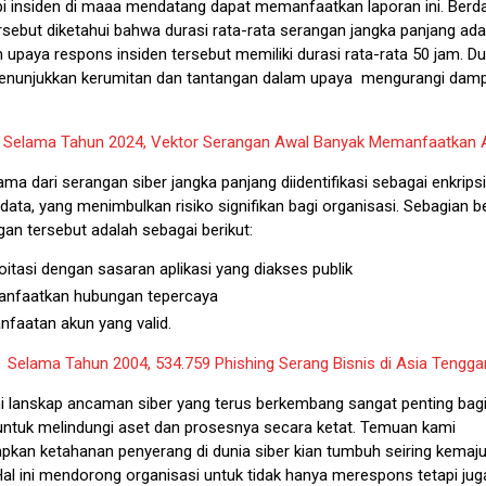
 insiden di maaa mendatang dapat memanfaatkan laporan ini. Berd
sebut diketahui bahwa durasi rata-rata serangan jangka panjang adal
upaya respons insiden tersebut memiliki durasi rata-rata 50 jam. Du
enunjukkan kerumitan dan tantangan dalam upaya mengurangi dam
:
Selama Tahun 2024, Vektor Serangan Awal Banyak Memanfaatkan 
a dari serangan siber jangka panjang diidentifikasi sebagai enkrips
ata, yang menimbulkan risiko signifikan bagi organisasi. Sebagian b
an tersebut adalah sebagai berikut:
oitasi dengan sasaran aplikasi yang diakses publik
nfaatkan hubungan tepercaya
faatan akun yang valid.
:
Selama Tahun 2004, 534.759 Phishing Serang Bisnis di Asia Tengga
lanskap ancaman siber yang terus berkembang sangat penting bagi
ntuk melindungi aset dan prosesnya secara ketat. Temuan kami
kan ketahanan penyerang di dunia siber kian tumbuh seiring kemaj
Hal ini mendorong organisasi untuk tidak hanya merespons tetapi jug