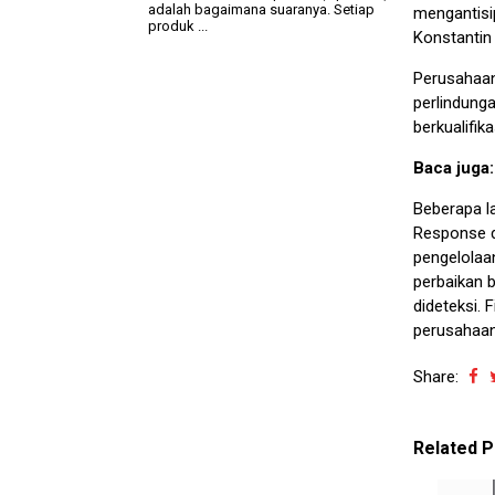
adalah bagaimana suaranya. Setiap
mengantisi
produk ...
Konstantin
Perusahaan
perlindunga
berkualifi
Baca juga
Beberapa l
Response d
pengelolaan
perbaikan b
dideteksi. 
perusahaan
Share:
Related P