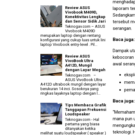
menghadapi
Review ASUS
laporam ter
Vivobook M409D,
Sedangkam 
Konektivitas Lengkap
dan Sensor Sidik Jari
tersebut m
Teknogav.com – ASUS
serangan.
Vivobook M409D
merupakan laptop dengan rentang
Baca juga
konfigurasi yang cukup luas untuk lini
laptop Vivobook entry-level . Pil...
Dampak utam
Review ASUS
kebocoran d
VivoBook Ultra
awal serang
A412D, Mungil
dengan Layar Megah
ekspl
Teknogav.com –
ASUS VivoBook Ultra
mema
A412D ultrabook mungil dengan layar
berukuran 14 inci. Sosoknya yang
peman
ringkas layaknya laptop dengan l...
Baca juga
Tips Membaca Grafik
Tanggapan Frekuensi
“Memahami 
Loudspeaker
mana pun u
Teknogav.com - Hal
pertama yang biasa
mengungkap
ditanyakan ketika
teknologi. 
melihat suatu loudspeaker ( speaker )