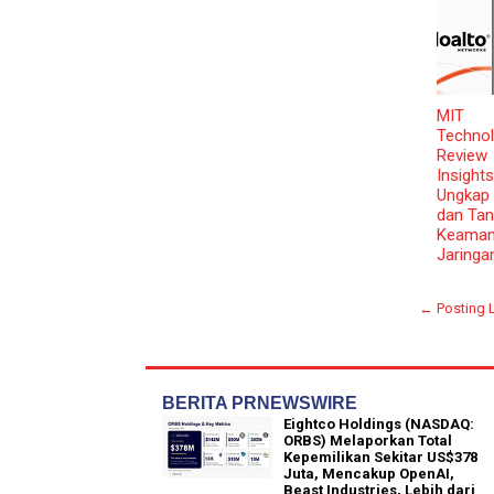
MIT
Techno
Review
Insights
Ungkap 
dan Tan
Keama
Jaringa
← Posting 
BERITA PRNEWSWIRE
Eightco Holdings (NASDAQ:
ORBS) Melaporkan Total
Kepemilikan Sekitar US$378
Juta, Mencakup OpenAI,
Beast Industries, Lebih dari