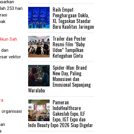
asarkan
ah 253 hari.
Raih Empat
Penghargaan Ookla,
rasi
XL Tegaskan Standar
pak
Baru Kualitas Jaringan
Trailer dan Poster
Akun Sah
Resmi Film “Baby
Udon” Tampilkan
i dan
Keteguhan Cinta
esar vektor
‎Spider-Man: Brand
New Day, Paling
Manusiawi dan
Emosional Sepanjang
Waralaba
ra
Pameran
IndoHealthcare
 organisasi
Gakeslab Expo, ILF
Expo, IGT Expo dan
Indo Beauty Expo 2026 Siap Digelar
uan
a