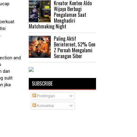
Kreator Konten Aldo
 ucap
Wijaya Berbagi
Pengalaman Saat
Menghadiri
perkuat
Matchmaking Night
isi
a.
Paling Aktif
Berinternet, 52% Gen
Z Pernah Mengalami
Serangan Siber
ection and
s
n dan
g sulit
SUBSCRIBE
n jika
Postingan
Komentar