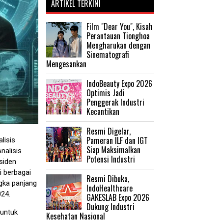
ARTIKEL TERKINI
Film "Dear You", Kisah
Perantauan Tionghoa
Mengharukan dengan
Sinematografi
Mengesankan
IndoBeauty Expo 2026
Optimis Jadi
Penggerak Industri
Kecantikan
Resmi Digelar,
Pameran ILF dan IGT
lisis
Siap Maksimalkan
nalisis
Potensi Industri
siden
i berbagai
Resmi Dibuka,
gka panjang
IndoHealthcare
024.
GAKESLAB Expo 2026
Dukung Industri
 untuk
Kesehatan Nasional