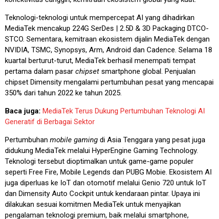
Teknologi-teknologi untuk mempercepat AI yang dihadirkan
MediaTek mencakup 224G SerDes | 2.5D & 3D Packaging DTCO-
STCO. Sementara, kemitraan ekosistem dijalin MediaTek dengan
NVIDIA, TSMC, Synopsys, Arm, Android dan Cadence. Selama 18
kuartal berturut-turut, MediaTek berhasil menempati tempat
pertama dalam pasar
chipset
smartphone global. Penjualan
chipset Dimensity mengalami pertumbuhan pesat yang mencapai
350% dari tahun 2022 ke tahun 2025.
Baca juga:
MediaTek Terus Dukung Pertumbuhan Teknologi AI
Generatif di Berbagai Sektor
Pertumbuhan
mobile gaming
di Asia Tenggara yang pesat juga
didukung MediaTek melalui HyperEngine Gaming Technology.
Teknologi tersebut dioptimalkan untuk game-game populer
seperti Free Fire, Mobile Legends dan PUBG Mobie. Ekosistem AI
juga diperluas ke IoT dan otomotif melalui Genio 720 untuk IoT
dan Dimensity Auto Cockpit untuk kendaraan pintar. Upaya ini
dilakukan sesuai komitmen MediaTek untuk menyajikan
pengalaman teknologi premium, baik melalui smartphone,