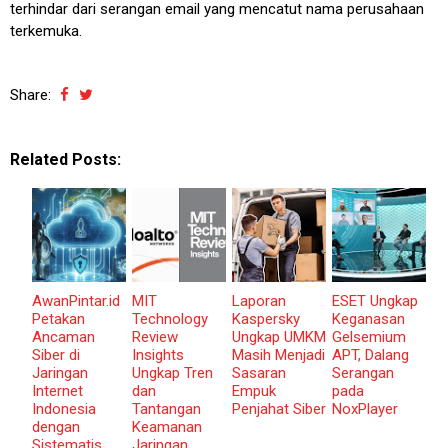
terhindar dari serangan email yang mencatut nama perusahaan
terkemuka.
Share:
Related Posts:
AwanPintar.id
MIT
Laporan
ESET Ungkap
Petakan
Technology
Kaspersky
Keganasan
Ancaman
Review
Ungkap UMKM
Gelsemium
Siber di
Insights
Masih Menjadi
APT, Dalang
Jaringan
Ungkap Tren
Sasaran
Serangan
Internet
dan
Empuk
pada
Indonesia
Tantangan
Penjahat Siber
NoxPlayer
dengan
Keamanan
Sistematis
Jaringan