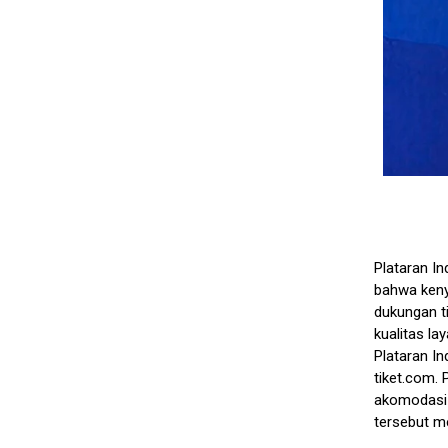
Plataran I
bahwa keny
dukungan t
kualitas la
Plataran I
tiket.com. 
akomodasi r
tersebut m