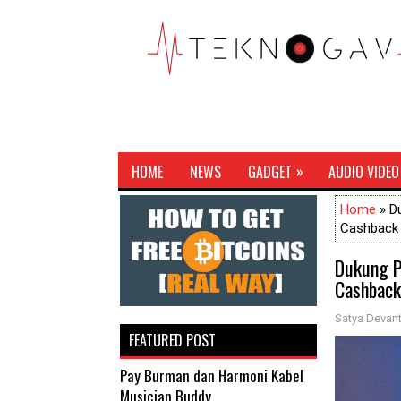
»
HOME
NEWS
GADGET
AUDIO VIDEO
Home
» Du
Cashback
Dukung P
Cashbac
Satya Devant
FEATURED POST
Pay Burman dan Harmoni Kabel
Musician Buddy