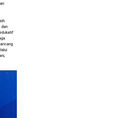
ran
sih
 dan
edukatif
aga
irancang
alui
ni,