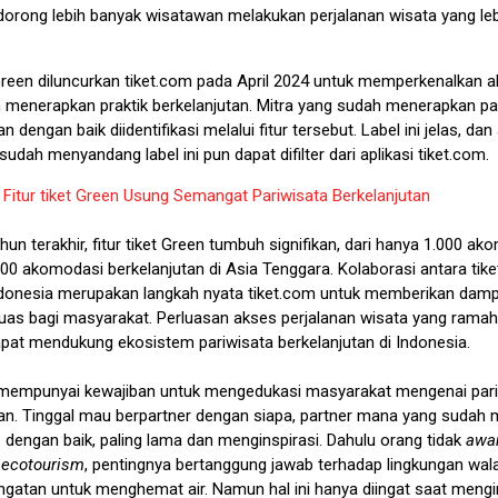
orong lebih banyak wisatawan melakukan perjalanan wisata yang le
t Green diluncurkan tiket.com pada April 2024 untuk memperkenalkan
 menerapkan praktik berkelanjutan. Mitra yang sudah menerapkan pa
n dengan baik diidentifikasi melalui fitur tersebut. Label ini jelas, da
sudah menyandang label ini pun dapat difilter dari aplikasi tiket.com.
:
Fitur tiket Green Usung Semangat Pariwisata Berkelanjutan
un terakhir, fitur tiket Green tumbuh signifikan, dari hanya 1.000 ak
500 akomodasi berkelanjutan di Asia Tenggara. Kolaborasi antara tik
ndonesia merupakan langkah nyata tiket.com untuk memberikan damp
 luas bagi masyarakat. Perluasan akses perjalanan wisata yang ramah
apat mendukung ekosistem pariwisata berkelanjutan di Indonesia.
 mempunyai kewajiban untuk mengedukasi masyarakat mengenai par
tan. Tinggal mau berpartner dengan siapa, partner mana yang sudah
m
dengan baik, paling lama dan menginspirasi. Dahulu orang tidak
awa
a
ecotourism
, pentingnya bertanggung jawab terhadap lingkungan wal
ingatan untuk menghemat air. Namun hal ini hanya diingat saat mengin