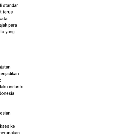
i standar
t terus
sata
ajak para
ta yang
njutan
menjadikan
k
laku industri
donesia
nesian
akses ke
 merupakan