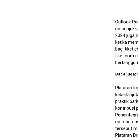
Outlook Pa
menunjukka
2024 juga
ketika memi
bagi tiket.
tiket.com 
bertanggun
Baca juga:
Plataran I
keberlanjut
praktik par
kontribusi
Pengintegr
memberdayak
tersebut m
Plataran B