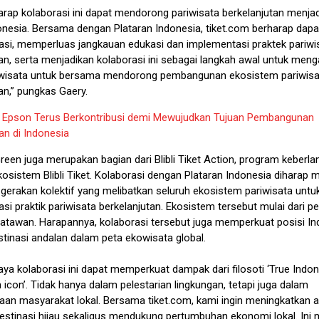
arap kolaborasi ini dapat mendorong pariwisata berkelanjutan menjad
onesia. Bersama dengan Plataran Indonesia, tiket.com berharap dapa
asi, memperluas jangkauan edukasi dan implementasi praktek pariwi
an, serta menjadikan kolaborasi ini sebagai langkah awal untuk meng
iwisata untuk bersama mendorong pembangunan ekosistem pariwisa
an,” pungkas Gaery.
:
Epson Terus Berkontribusi demi Mewujudkan Tujuan Pembangunan
an di Indonesia
 Green juga merupakan bagian dari Blibli Tiket Action, program keberla
sistem Blibli Tiket. Kolaborasi dengan Plataran Indonesia diharap 
 gerakan kolektif yang melibatkan seluruh ekosistem pariwisata untu
si praktik pariwisata berkelanjutan. Ekosistem tersebut mulai dari pe
atawan. Harapannya, kolaborasi tersebut juga memperkuat posisi In
tinasi andalan dalam peta ekowisata global.
ya kolaborasi ini dapat memperkuat dampak dari filosoti ‘True Indo
icon’. Tidak hanya dalam pelestarian lingkungan, tetapi juga dalam
an masyarakat lokal. Bersama tiket.com, kami ingin meningkatkan 
destinasi hijau sekaligus mendukung pertumbuhan ekonomi lokal. Ini