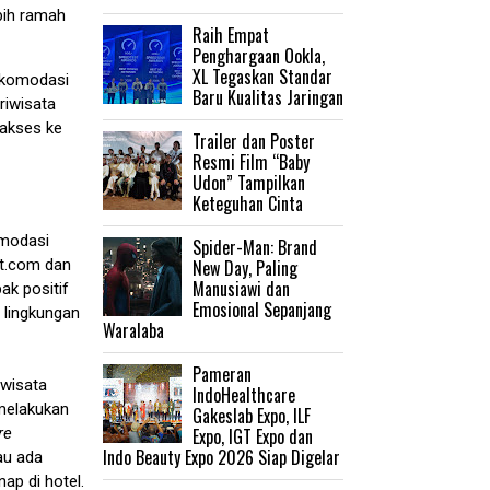
bih ramah
Raih Empat
Penghargaan Ookla,
XL Tegaskan Standar
 akomodasi
Baru Kualitas Jaringan
riwisata
n akses ke
Trailer dan Poster
Resmi Film “Baby
Udon” Tampilkan
Keteguhan Cinta
omodasi
‎Spider-Man: Brand
New Day, Paling
et.com dan
Manusiawi dan
ak positif
Emosional Sepanjang
 lingkungan
Waralaba
Pameran
iwisata
IndoHealthcare
 melakukan
Gakeslab Expo, ILF
Expo, IGT Expo dan
re
Indo Beauty Expo 2026 Siap Digelar
au ada
ap di hotel.