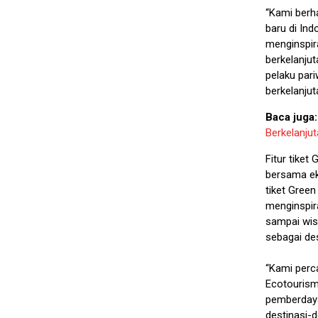
“Kami berh
baru di Ind
menginspir
berkelanjut
pelaku par
berkelanjut
Baca juga
Berkelanjut
Fitur tiket
bersama eko
tiket Green
menginspira
sampai wis
sebagai des
“Kami perca
Ecotourism 
pemberdaya
destinasi-