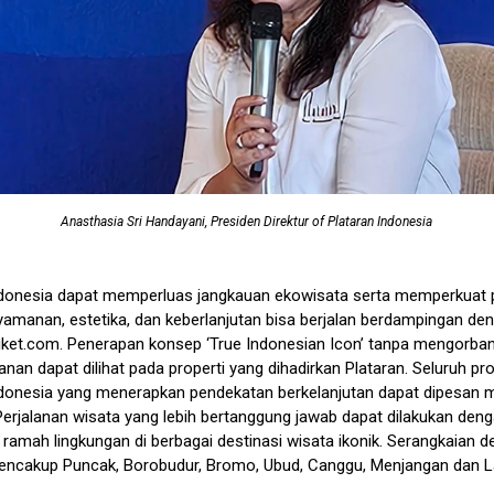
Anasthasia Sri Handayani, Presiden Direktur of Plataran Indonesia
ndonesia dapat memperluas jangkauan ekowisata serta memperkuat
amanan, estetika, dan keberlanjutan bisa berjalan berdampingan de
iket.com. Penerapan konsep ‘True Indonesian Icon’ tanpa mengorba
yanan dapat dilihat pada properti yang dihadirkan Plataran. Seluruh pro
ndonesia yang menerapkan pendekatan berkelanjutan dapat dipesan m
Perjalanan wisata yang lebih bertanggung jawab dapat dilakukan den
amah lingkungan di berbagai destinasi wisata ikonik. Serangkaian de
encakup Puncak, Borobudur, Bromo, Ubud, Canggu, Menjangan dan L