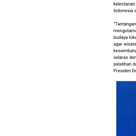
kelestarian
Indonesia d
“Tantangan
mengutama
budaya lok
agar wisat
keseimbang
selaras de
pelatihan 
Presiden Di