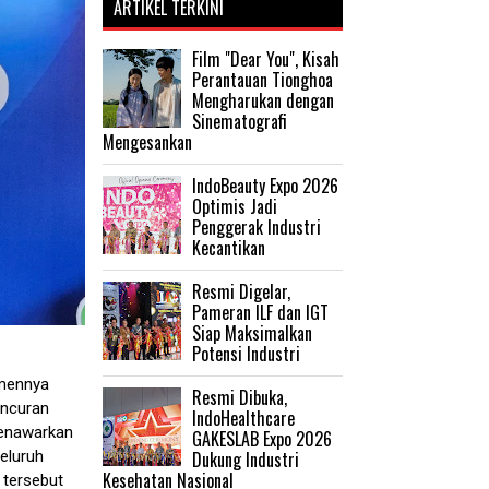
ARTIKEL TERKINI
Film "Dear You", Kisah
Perantauan Tionghoa
Mengharukan dengan
Sinematografi
Mengesankan
IndoBeauty Expo 2026
Optimis Jadi
Penggerak Industri
Kecantikan
Resmi Digelar,
Pameran ILF dan IGT
Siap Maksimalkan
Potensi Industri
tmennya
Resmi Dibuka,
uncuran
IndoHealthcare
 menawarkan
GAKESLAB Expo 2026
Dukung Industri
eluruh
Kesehatan Nasional
 tersebut