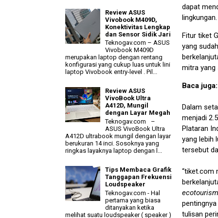
dapat mend
Review ASUS
lingkungan.
Vivobook M409D,
Konektivitas Lengkap
dan Sensor Sidik Jari
Fitur tike
Teknogav.com – ASUS
yang sudah
Vivobook M409D
berkelanjuta
merupakan laptop dengan rentang
konfigurasi yang cukup luas untuk lini
mitra yang 
laptop Vivobook entry-level . Pil...
Baca juga
Review ASUS
VivoBook Ultra
A412D, Mungil
Dalam setah
dengan Layar Megah
menjadi 2.
Teknogav.com –
Plataran I
ASUS VivoBook Ultra
A412D ultrabook mungil dengan layar
yang lebih
berukuran 14 inci. Sosoknya yang
tersebut d
ringkas layaknya laptop dengan l...
Tips Membaca Grafik
“tiket.com
Tanggapan Frekuensi
berkelanju
Loudspeaker
ecotouris
Teknogav.com - Hal
pertama yang biasa
pentingny
ditanyakan ketika
tulisan per
melihat suatu loudspeaker ( speaker )