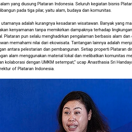
 alam yang diusung Plataran Indonesia. Seluruh kegiatan bisnis Plata
ibangun pada tiga pilar, yaitu alam, budaya dan komunitas.
 utamanya adalah kurangnya kesadaran wisatawan. Banyak yang ma
kan kenyamanan tanpa memikirkan dampaknya terhadap lingkungan
al. Plataran pun selalu menghadirkan pengalaman berbasis alam dan 
awan memahami nilai dari ekowisata. Tantangan lainnya adalah menj
an antara pelestarian dan pembangunan. Setiap properti Plataran d
ngan alam menggunakan material lokal dan melibatkan komunitas mel
dan kolaborasi dengan UMKM setempat,” ucap Anasthasia Sri Handaya
rektur of Plataran Indonesia.