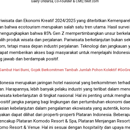
Gaery Undarsa, Co-Founder & CMO, tiket.com
riwisata dan Ekonomi Kreatif 2024/2025 yang diterbitkan Kemenparek
n bahwa ecotourism merupakan salah satu tren utama. Hasil surve
 mengungkapkan bahwa 85% Gen Z mempertimbangkan unsur berkela
lih produk wisata dan perjalanan. Pariwisata berkelanjutan bukan se
com, tetapi masa depan industri perjalanan. Teknologi dan jangkauan y
dapat memberikan akses bagi masyarakat untuk menjelajahi Indones
g jawab dan berdampak positif.
Sambut Hari Bumi, Gojek Berkomitmen Tambah Jumlah Pohon Kolektif #GoGr
ndonesia merupakan jaringan hotel nasional yang berkomitmen terha
an. Harapannya, lebih banyak pelaku industri yang terlibat dalam me
iwisata keberlanjutan di tingkat nasional. Hal ini penting untuk mengha
 positif jangka panjang bagi lingkungan dan pertumbuhan ekonomi dae
asian kebelanjutan dalam pengalaman ekowisata yang autentik, konse
an dapat dilihat dari properti-properti Plataran Indonesia. Beberap
encakup Plataran Komodo Resort & Spa, Plataran Menjangan Resort
romo Resort & Venue. Hal ini sesuai dengan
hospitality
dan upaya m