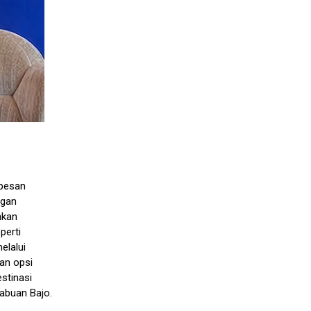
 pesan
ngan
nkan
perti
elalui
gan opsi
stinasi
abuan Bajo.