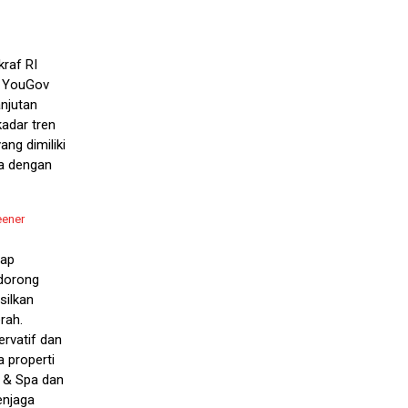
raf RI
i YouGov
njutan
kadar tren
ang dimiliki
ia dengan
eener
dap
ndorong
silkan
rah.
rvatif dan
a properti
 & Spa dan
enjaga