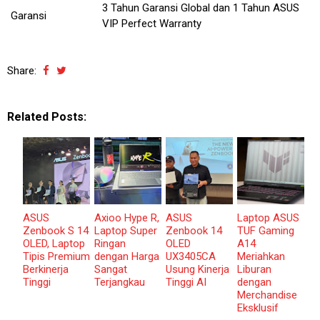
3 Tahun Garansi Global dan 1 Tahun ASUS
Garansi
VIP Perfect Warranty
Share:
Related Posts:
ASUS
Axioo Hype R,
ASUS
Laptop ASUS
Zenbook S 14
Laptop Super
Zenbook 14
TUF Gaming
OLED, Laptop
Ringan
OLED
A14
Tipis Premium
dengan Harga
UX3405CA
Meriahkan
Berkinerja
Sangat
Usung Kinerja
Liburan
Tinggi
Terjangkau
Tinggi AI
dengan
Merchandise
Eksklusif