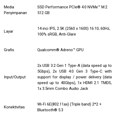
Media
SSD Performance PCIe® 4.0 NVMe™ M.2
Penyimpanan
512 GB
14 inci IPS, 2.5K (2560 x 1600) 16:10, 60Hz,
Layar
100% sRGB, Anti-Glare
Grafis
Qualcomm® Adreno™ GPU
2x USB 3.2 Gen 1 Type-A (data speed up to
5Gbps), 2x USB 4.0 Gen 3 Type-C with
Input/Output
support for display / power delivery (data
speed up to 40Gbps), 1x HDMI 2.1 TMDS,
1x 3.5mm Combo Audio Jack
Wi-Fi 6E(802.11ax) (Triple band) 2*2 +
Konektivitas
Bluetooth® 5.3