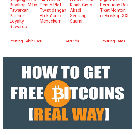
Bioskop, MTix
Penuh Plot
Kisah Cinta
Permudah Beli
Tawarkan
Twist dengan
Abadi
Tiket Nonton
Partner
Efek Audio
Seorang
di Bioskop XXI
Loyalty
Mencekam
Suami
Rewards
← Posting Lebih Baru
Beranda
Posting Lama →