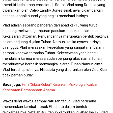
memiliki kedalaman emosional. Sosok Vlad sang Dracula yang
diperankan oleh Caleb Landry Jones sejak awal digambarkan
sebagai sosok suami yang begitu mencintai istrinya.
Vlad adalah seorang pangeran dari abad ke-15 yang turut
berjuang melawan gempuran pasukan-pasukan Islam dari
Kekaisaran Ottoman. Perjuangannya merupakan bentuk baktinya
dalam berjuang di jalan Tuhan. Namun, ketika nyawa istrinya
direnggut, Vlad merasakan kesedihan yang sangat mendalam
sampai kecewa terhadap Tuhan. Kekecewaan yang begitu
mendalam karena merasa sudah berjuang atas nama Tuhan
membuatnya berbalik menyangkal ajaran Tuhan.Namun cinta
Vlad terdahap istrinya, Elisabeta yang diperankan oleh Zoë Bleu
tidak pernah pudar.
Baca juga:
Film “Siksa Kubur” Kisahkan Psikologis Korban
Kesesatan Pemahaman Agama
Waktu demi waktu, sampai ratusan tahun, Vlad berusaha
menemukan kembali sosok Elisabeta dalam bentuk
reinkarnasinya. Setelah 400 tahun kemudian, di abad ke-19, Vlad