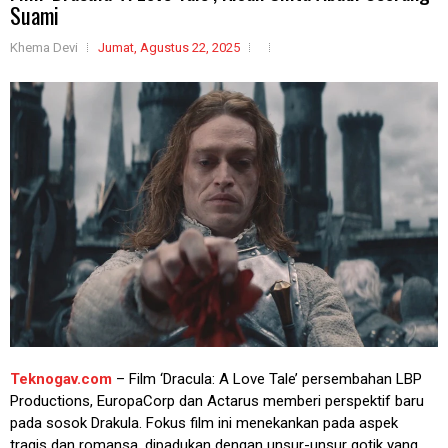
Suami
Khema Devi
Jumat, Agustus 22, 2025
Teknogav.com
– Film ‘Dracula: A Love Tale’ persembahan LBP
Productions, EuropaCorp dan Actarus memberi perspektif baru
pada sosok Drakula. Fokus film ini menekankan pada aspek
tragis dan romansa, dipadukan dengan unsur-unsur gotik yang