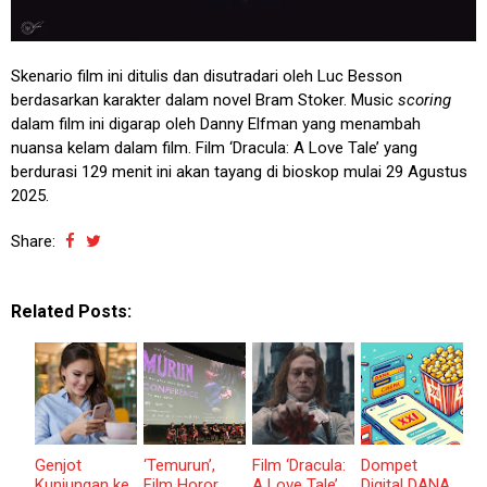
Skenario film ini ditulis dan disutradari oleh Luc Besson
berdasarkan karakter dalam novel Bram Stoker. Music
scoring
dalam film ini digarap oleh Danny Elfman yang menambah
nuansa kelam dalam film. Film ‘Dracula: A Love Tale’ yang
berdurasi 129 menit ini akan tayang di bioskop mulai 29 Agustus
2025.
Share:
Related Posts:
Genjot
‘Temurun’,
Film ‘Dracula:
Dompet
Kunjungan ke
Film Horor
A Love Tale’,
Digital DANA