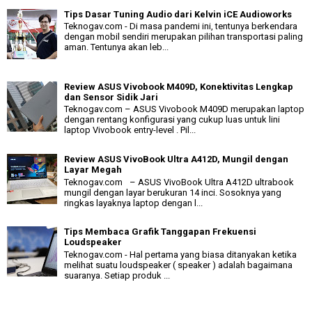
Tips Dasar Tuning Audio dari Kelvin iCE Audioworks
Teknogav.com - Di masa pandemi ini, tentunya berkendara
dengan mobil sendiri merupakan pilihan transportasi paling
aman. Tentunya akan leb...
Review ASUS Vivobook M409D, Konektivitas Lengkap
dan Sensor Sidik Jari
Teknogav.com – ASUS Vivobook M409D merupakan laptop
dengan rentang konfigurasi yang cukup luas untuk lini
laptop Vivobook entry-level . Pil...
Review ASUS VivoBook Ultra A412D, Mungil dengan
Layar Megah
Teknogav.com – ASUS VivoBook Ultra A412D ultrabook
mungil dengan layar berukuran 14 inci. Sosoknya yang
ringkas layaknya laptop dengan l...
Tips Membaca Grafik Tanggapan Frekuensi
Loudspeaker
Teknogav.com - Hal pertama yang biasa ditanyakan ketika
melihat suatu loudspeaker ( speaker ) adalah bagaimana
suaranya. Setiap produk ...