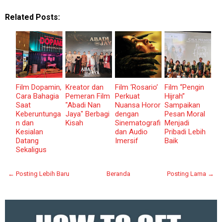
Related Posts:
Film Dopamin,
Kreator dan
Film ‘Rosario’
Film “Pengin
Cara Bahagia
Pemeran Film
Perkuat
Hijrah”
Saat
"Abadi Nan
Nuansa Horor
Sampaikan
Keberuntunga
Jaya" Berbagi
dengan
Pesan Moral
n dan
Kisah
Sinematografi
Menjadi
Kesialan
dan Audio
Pribadi Lebih
Datang
Imersif
Baik
Sekaligus
← Posting Lebih Baru
Beranda
Posting Lama →