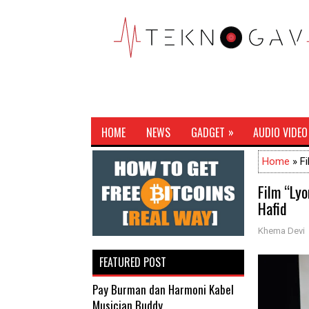
»
HOME
NEWS
GADGET
AUDIO VIDEO
Home
» Fi
Film “Lyo
Hafid
Khema Devi
FEATURED POST
Pay Burman dan Harmoni Kabel
Musician Buddy