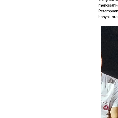
mengisahka
Perempua
banyak ora