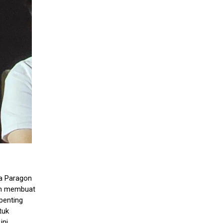
wa Paragon
gin membuat
penting
tuk
ini