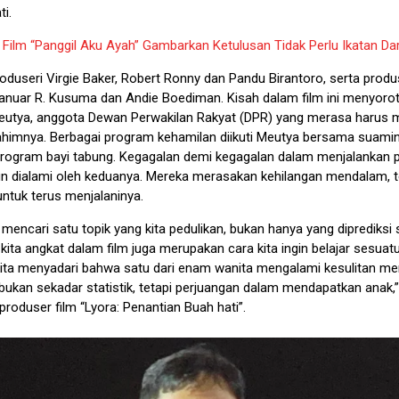
i.
:
Film “Panggil Aku Ayah” Gambarkan Ketulusan Tidak Perlu Ikatan Da
produseri Virgie Baker, Robert Ronny dan Pandu Birantoro, serta produ
Januar R. Kusuma dan Andie Boediman. Kisah dalam film ini menyorot
utya, anggota Dewan Perwakilan Rakyat (DPR) yang merasa harus m
rahimnya. Berbagai program kehamilan diikuti Meutya bersama suamin
rogram bayi tabung. Kegagalan demi kegagalan dalam menjalankan 
un dialami oleh keduanya. Mereka merasakan kehilangan mendalam, te
ntuk terus menjalaninya.
u mencari satu topik yang kita pedulikan, bukan hanya yang diprediksi
kita angkat dalam film juga merupakan cara kita ingin belajar sesuatu.
ta menyadari bahwa satu dari enam wanita mengalami kesulitan memi
 bukan sekadar statistik, tetapi perjuangan dalam mendapatkan anak,
roduser film “Lyora: Penantian Buah hati”.