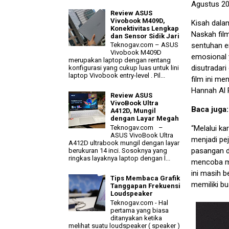
Agustus 20
Review ASUS
Vivobook M409D,
Kisah dalam
Konektivitas Lengkap
Naskah fil
dan Sensor Sidik Jari
Teknogav.com – ASUS
sentuhan e
Vivobook M409D
emosional 
merupakan laptop dengan rentang
disutradari
konfigurasi yang cukup luas untuk lini
laptop Vivobook entry-level . Pil...
film ini me
Hannah Al 
Review ASUS
VivoBook Ultra
Baca juga
A412D, Mungil
dengan Layar Megah
Teknogav.com –
“Melalui ka
ASUS VivoBook Ultra
menjadi pej
A412D ultrabook mungil dengan layar
pasangan d
berukuran 14 inci. Sosoknya yang
ringkas layaknya laptop dengan l...
mencoba me
ini masih 
Tips Membaca Grafik
memiliki bu
Tanggapan Frekuensi
Loudspeaker
Teknogav.com - Hal
pertama yang biasa
ditanyakan ketika
melihat suatu loudspeaker ( speaker )