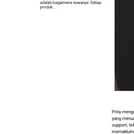
adalah bagaimana suaranya. Setiap
produk ...
Prita meng
yang menun
support
, t
memaklumi 