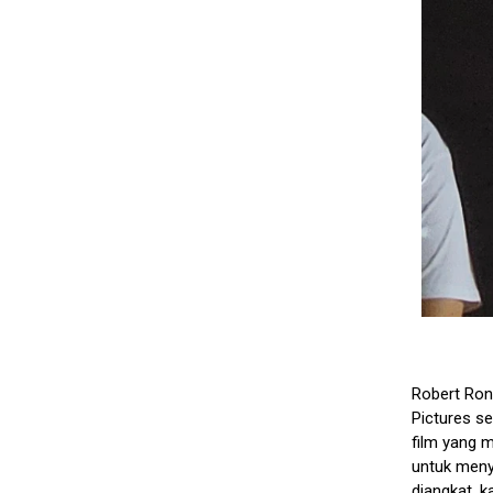
Robert Ron
Pictures s
film yang 
untuk meny
diangkat, k