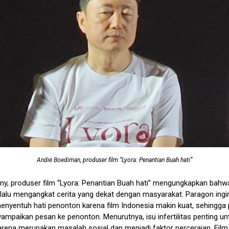
Andie Boediman, produser film “Lyora: Penantian Buah hati”
ny, produser film “Lyora: Penantian Buah hati” mengungkapkan bah
elalu mengangkat cerita yang dekat dengan masyarakat. Paragon in
menyentuh hati penonton karena film Indonesia makin kuat, sehingga 
ampaikan pesan ke penonton. Menurutnya, isu infertilitas penting un
arena merupakan masalah sosial dan menjadi faktor perceraian. Film 