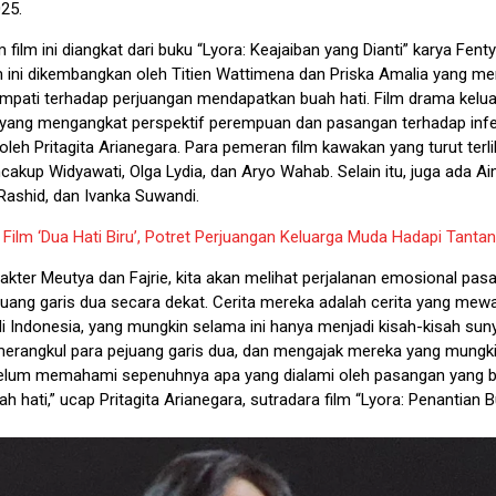
25.
 film ini diangkat dari buku “Lyora: Keajaiban yang Dianti” karya Fenty
m ini dikembangkan oleh Titien Wattimena dan Priska Amalia yang m
mpati terhadap perjuangan mendapatkan buah hati. Film drama kelu
yang mengangkat perspektif perempuan dan pasangan terhadap inferti
 oleh Pritagita Arianegara. Para pemeran film kawakan yang turut terl
ncakup Widyawati, Olga Lydia, dan Aryo Wahab. Selain itu, juga ada A
Rashid, dan Ivanka Suwandi.
:
Film ‘Dua Hati Biru’, Potret Perjuangan Keluarga Muda Hadapi Tanta
rakter Meutya dan Fajrie, kita akan melihat perjalanan emosional pa
uang garis dua secara dekat. Cerita mereka adalah cerita yang mewa
i Indonesia, yang mungkin selama ini hanya menjadi kisah-kisah suny
rangkul para pejuang garis dua, dan mengajak mereka yang mungk
belum memahami sepenuhnya apa yang dialami oleh pasangan yang 
ah hati,” ucap Pritagita Arianegara, sutradara film “Lyora: Penantian B