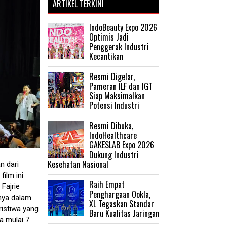
ARTIKEL TERKINI
IndoBeauty Expo 2026
Optimis Jadi
Penggerak Industri
Kecantikan
Resmi Digelar,
Pameran ILF dan IGT
Siap Maksimalkan
Potensi Industri
Resmi Dibuka,
IndoHealthcare
GAKESLAB Expo 2026
Dukung Industri
Kesehatan Nasional
n dari
ilm ini
Raih Empat
Fajrie
Penghargaan Ookla,
nya dalam
XL Tegaskan Standar
ristiwa yang
Baru Kualitas Jaringan
a mulai 7