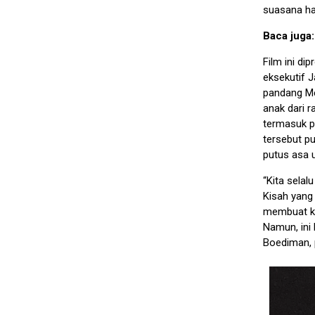
suasana hat
Baca juga
Film ini di
eksekutif 
pandang Me
anak dari 
termasuk p
tersebut p
putus asa u
“Kita selal
Kisah yang 
membuat ki
Namun, ini
Boediman, p