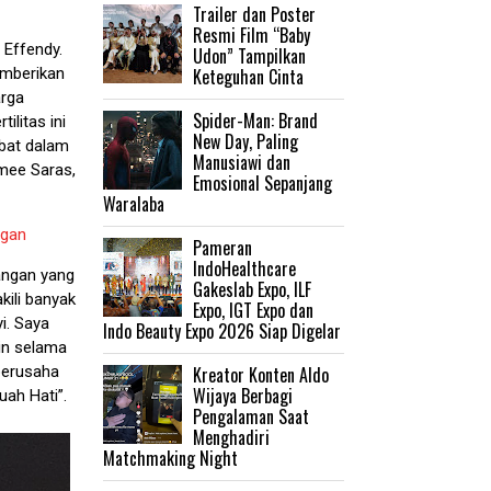
Trailer dan Poster
Resmi Film “Baby
 Effendy.
Udon” Tampilkan
Keteguhan Cinta
emberikan
arga
‎Spider-Man: Brand
litas ini
New Day, Paling
ibat dalam
Manusiawi dan
imee Saras,
Emosional Sepanjang
Waralaba
ngan
Pameran
IndoHealthcare
sangan yang
Gakeslab Expo, ILF
kili banyak
Expo, IGT Expo dan
i. Saya
Indo Beauty Expo 2026 Siap Digelar
in selama
Kreator Konten Aldo
berusaha
Wijaya Berbagi
uah Hati”.
Pengalaman Saat
Menghadiri
Matchmaking Night