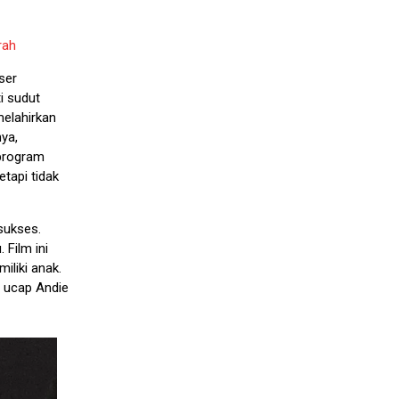
rah
ser
i sudut
elahirkan
ya,
program
tapi tidak
 sukses.
 Film ini
liki anak.
” ucap Andie