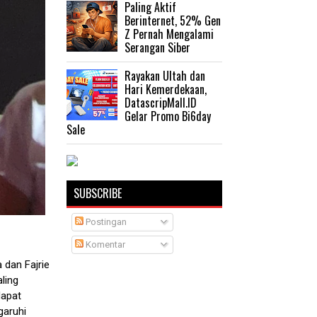
Paling Aktif
Berinternet, 52% Gen
Z Pernah Mengalami
Serangan Siber
Rayakan Ultah dan
Hari Kemerdekaan,
DatascripMall.ID
Gelar Promo Bi6day
Sale
SUBSCRIBE
Postingan
Komentar
 dan Fajrie
ling
dapat
garuhi