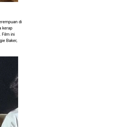
perempuan di
a kerap
Film ini
gie Baker,