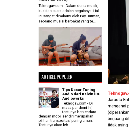
Teknogav.com - Dalam dunia musik,
kualitas suara adalah segalanya. Hal
ini sangat dipahami oleh Pay Burman,
seorang musisi berbakat yang te...
ARTIKEL POPULER
Tips Dasar Tuning
Teknogav
Audio dari Kelvin iCE
Audioworks
Jarasta Ent
Teknogav.com - Di
mengenai p
masa pandemi ini,
(diperanka
tentunya berkendara
dengan mobil sendiri merupakan
berjuang d
pilihan transportasi paling aman.
tidak asing
Tentunya akan leb...