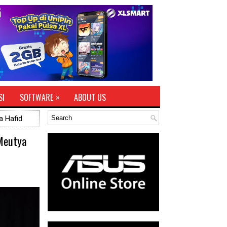
»
SI
SOFTWARE
ABOUT US
a Hafid
 Meutya