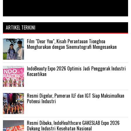
ARTIKEL TERKINI
Film "Dear You", Kisah Perantauan Tionghoa
Mengharukan dengan Sinematografi Mengesankan
IndoBeauty Expo 2026 Optimis Jadi Penggerak Industri
Kecantikan
Resmi Digelar, Pameran ILF dan IGT Siap Maksimalkan
Potensi Industri
Resmi Dibuka, IndoHealthcare GAKESLAB Expo 2026
Dukung Industri Kesehatan Nasional