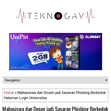
Home
» Mahasiswa dan Dosen jadi Sasaran Phishing Berkedok
Halaman Login Universitas
Mahasiswa dan Dosen jadi Sasaran Phishing Berkedok