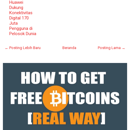
Huawei
Dukung
Konektivitas
Digital 170
Juta
Pengguna di
Pelosok Dunia
← Posting Lebih Baru
Beranda
Posting Lama →