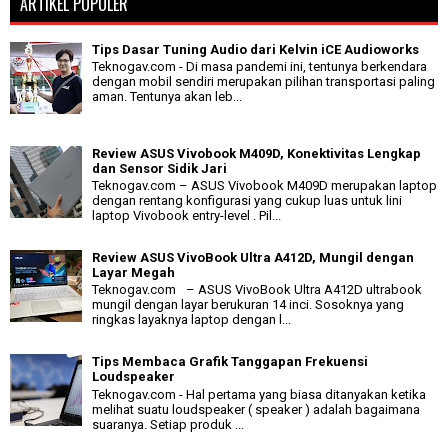
ARTIKEL POPULER
Tips Dasar Tuning Audio dari Kelvin iCE Audioworks
Teknogav.com - Di masa pandemi ini, tentunya berkendara
dengan mobil sendiri merupakan pilihan transportasi paling
aman. Tentunya akan leb...
Review ASUS Vivobook M409D, Konektivitas Lengkap
dan Sensor Sidik Jari
Teknogav.com – ASUS Vivobook M409D merupakan laptop
dengan rentang konfigurasi yang cukup luas untuk lini
laptop Vivobook entry-level . Pil...
Review ASUS VivoBook Ultra A412D, Mungil dengan
Layar Megah
Teknogav.com – ASUS VivoBook Ultra A412D ultrabook
mungil dengan layar berukuran 14 inci. Sosoknya yang
ringkas layaknya laptop dengan l...
Tips Membaca Grafik Tanggapan Frekuensi
Loudspeaker
Teknogav.com - Hal pertama yang biasa ditanyakan ketika
melihat suatu loudspeaker ( speaker ) adalah bagaimana
suaranya. Setiap produk ...