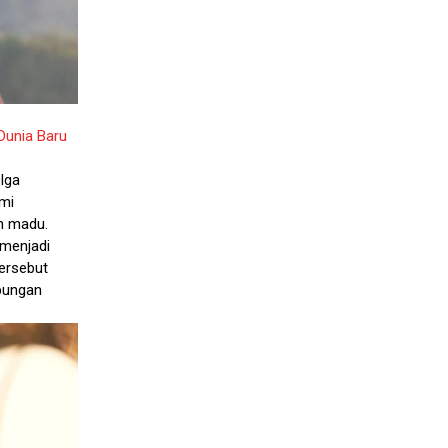
Dunia Baru
lga
emi
n madu.
 menjadi
ersebut
bungan