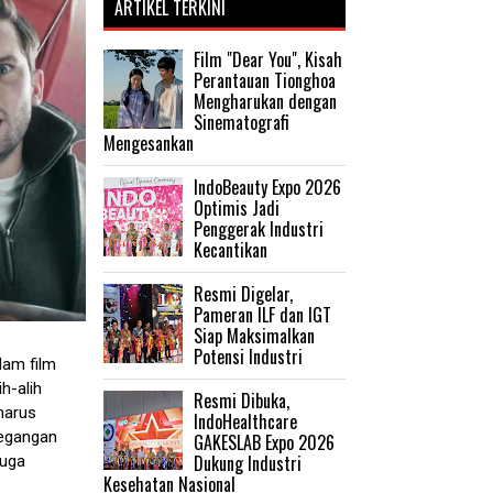
ARTIKEL TERKINI
Film "Dear You", Kisah
Perantauan Tionghoa
Mengharukan dengan
Sinematografi
Mengesankan
IndoBeauty Expo 2026
Optimis Jadi
Penggerak Industri
Kecantikan
Resmi Digelar,
Pameran ILF dan IGT
Siap Maksimalkan
Potensi Industri
lam film
ih-alih
Resmi Dibuka,
harus
IndoHealthcare
tegangan
GAKESLAB Expo 2026
Dukung Industri
juga
Kesehatan Nasional