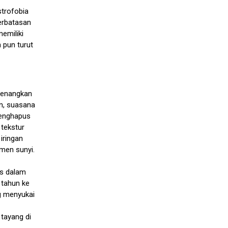
strofobia
terbatasan
emiliki
 pun turut
nenangkan
n, suasana
menghapus
 tekstur
iringan
men sunyi.
as dalam
 tahun ke
g menyukai
tayang di