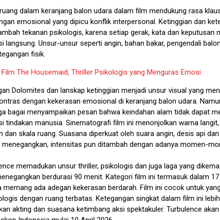
ruang dalam keranjang balon udara dalam film mendukung rasa klau
gan emosional yang dipicu konflik interpersonal. Ketinggian dan ke
mbah tekanan psikologis, karena setiap gerak, kata dan keputusan m
 langsung. Unsur-unsur seperti angin, bahan bakar, pengendali balon
egangan fisik.
:
Film The Housemaid, Thriller Psikologis yang Menguras Emosi
n Dolomites dan lanskap ketinggian menjadi unsur visual yang me
kontras dengan kekerasan emosional di keranjang balon udara. Namu
uga bagai menyampaikan pesan bahwa keindahan alam tidak dapat 
 tindakan manusia. Sinematografi film ini menonjolkan warna langit,
dan skala ruang. Suasana diperkuat oleh suara angin, desis api dan 
 menegangkan, intensitas pun ditambah dengan adanya momen-mo
lence memadukan unsur thriller, psikologis dan juga laga yang dikem
enegangkan berdurasi 90 menit. Kategori film ini termasuk dalam 17
a memang ada adegan kekerasan berdarah. Film ini cocok untuk yan
ikologis dengan ruang terbatas. Ketegangan singkat dalam film ini lebih
an akting dan suasana ketimbang aksi spektakuler. Turbulence akan 
oskop Indonesia mulai 10 April 2026