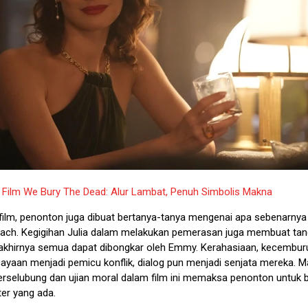
:
Film We Bury The Dead: Alur Lambat, Penuh Simbolis Makna
film, penonton juga dibuat bertanya-tanya mengenai apa sebenarnya
Zach. Kegigihan Julia dalam melakukan pemerasan juga membuat tan
akhirnya semua dapat dibongkar oleh Emmy. Kerahasiaan, kecembur
ayaan menjadi pemicu konflik, dialog pun menjadi senjata mereka. Ma
rselubung dan ujian moral dalam film ini memaksa penonton untuk 
ter yang ada.