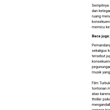
Sempitnya 
dan ketegan
ruang mena
konsekuensi
memicu ket
Baca juga
Pemandanga
sekaligus 
tersebut j
konsekuensi
pegunungan 
musik yang
Film Turbu
tontonan m
atas karen
thriller ps
mengandalk
jaringan bi