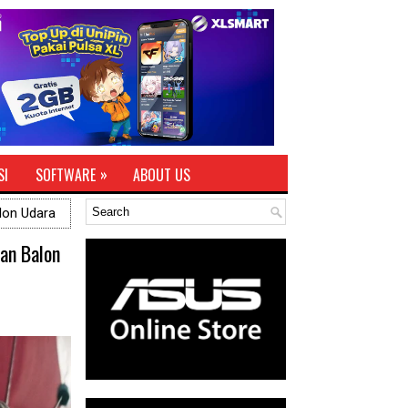
»
SI
SOFTWARE
ABOUT US
alon Udara
ian Balon