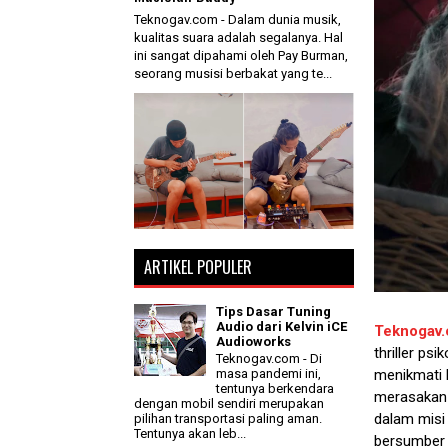
Teknogav.com - Dalam dunia musik,
kualitas suara adalah segalanya. Hal
ini sangat dipahami oleh Pay Burman,
seorang musisi berbakat yang te...
ARTIKEL POPULER
Tips Dasar Tuning
Audio dari Kelvin iCE
Teknogav
Audioworks
thriller ps
Teknogav.com - Di
menikmati 
masa pandemi ini,
tentunya berkendara
merasakan k
dengan mobil sendiri merupakan
dalam misi 
pilihan transportasi paling aman.
Tentunya akan leb...
bersumber d