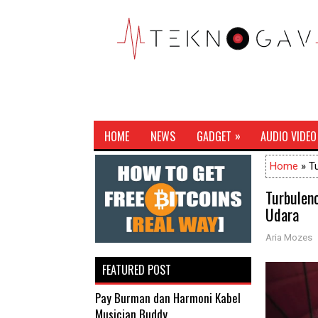
»
HOME
NEWS
GADGET
AUDIO VIDEO
Home
» Tu
Turbulenc
Udara
Aria Mozes
FEATURED POST
Pay Burman dan Harmoni Kabel
Musician Buddy