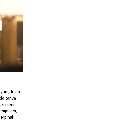
 yang telah
da tanya
uan dan
nipulasi,
berpihak