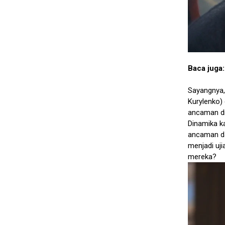
Baca juga
Sayangnya,
Kurylenko)
ancaman di
Dinamika ka
ancaman da
menjadi uj
mereka?