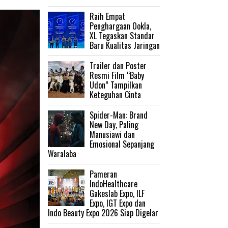
Raih Empat
Penghargaan Ookla,
XL Tegaskan Standar
Baru Kualitas Jaringan
Trailer dan Poster
Resmi Film “Baby
Udon” Tampilkan
Keteguhan Cinta
‎Spider-Man: Brand
New Day, Paling
Manusiawi dan
Emosional Sepanjang
Waralaba
Pameran
IndoHealthcare
Gakeslab Expo, ILF
Expo, IGT Expo dan
Indo Beauty Expo 2026 Siap Digelar