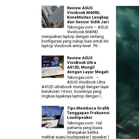
Review ASUS
Vivobook M409D,
Konektivitas Lengkap
dan Sensor Sidik Jari
Teknogav.com – ASUS
Vivobook M409D
merupakan laptop dengan rentang
konfigurasi yang cukup luas untuk lini
laptop Vivobook entry-level . Pil...
Review ASUS
VivoBook Ultra
A412D, Mungil
dengan Layar Megah
Teknogav.com –
ASUS VivoBook Ultra
A412D ultrabook mungil dengan layar
berukuran 14 inci. Sosoknya yang
ringkas layaknya laptop dengan l...
Tips Membaca Grafik
Tanggapan Frekuensi
Loudspeaker
Teknogav.com - Hal
pertama yang biasa
ditanyakan ketika
melihat suatu loudspeaker ( speaker )