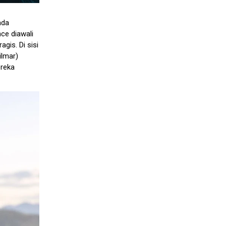
ada
ce diawali
gis. Di sisi
ilmar)
ereka