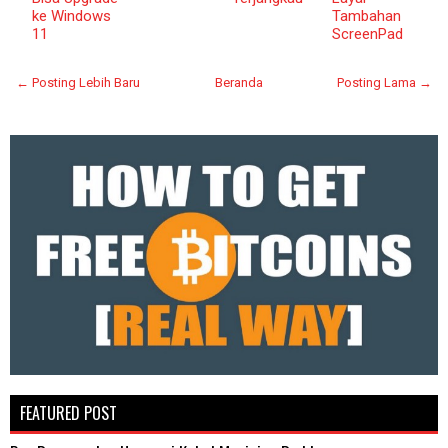
ke Windows
Tambahan
11
ScreenPad
← Posting Lebih Baru
Beranda
Posting Lama →
FEATURED POST