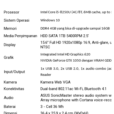
Prosesor
Intel Core i5-8250U (4C/8T, 6MB cache, up to 3
Sistem Operasi
Windows 10
Memori
DDR4 4GB
yang bisa di-upgrade sampai
16GB
Media Penyimpanan
HDD
SATA 1TB 5400RPM 2.5'
15.6” Full HD 1920x1080p 16:9, Anti-glare, ul
Display
NTSC
Integrated Intel HD Graphics 620
Grafik
NVIDIA GeForce GTX 1050
dengan VRAM GDDR
1x USB 3.
0
, 2x USB 2.0, 1x audio combo jack
Input/Output
Reader
Kamera
Kamera Web
VGA
Konektivitas
Dual-band 802.11ac Wi-Fi, Bluetooth 4.1
ASUS SonicMaster stereo audio system wit
Audio
Array microphone with Cortana voice-recog
Baterai
3 - Cell 36 Wh
Dimensi
36.4 x 25.9 x 2.4 cm (WxDxH)