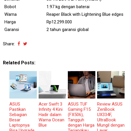
Bobot
1.97 kg
dengan baterai
Warna
Reaper Black with Lightening Blue edges
Harga
Rp12.299.000
Garansi
2 tahun garansi global
Share:
Related Posts:
ASUS
Acer Swift 3
ASUS TUF
Review ASUS
Pastikan
Infinity 4 Kini
Gaming F15
ZenBook
Sebagian
Hadir dalam
(FX506),
UX334F,
Besar
Warna Ocean
Tangguh
UltraBook
Laptopnya
Blue
dengan Harga
Mungil dengan
Bisa Upgrade
Terjangkau
Layar