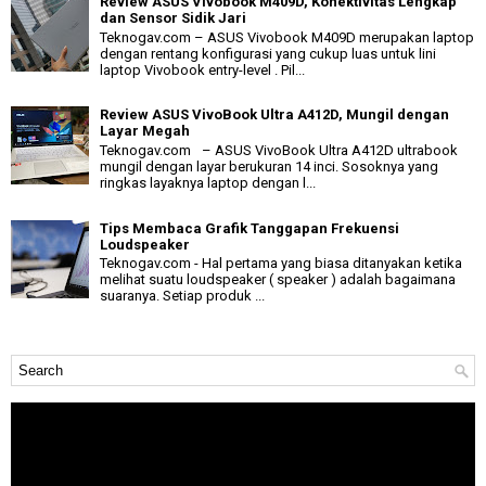
Review ASUS Vivobook M409D, Konektivitas Lengkap
dan Sensor Sidik Jari
Teknogav.com – ASUS Vivobook M409D merupakan laptop
dengan rentang konfigurasi yang cukup luas untuk lini
laptop Vivobook entry-level . Pil...
Review ASUS VivoBook Ultra A412D, Mungil dengan
Layar Megah
Teknogav.com – ASUS VivoBook Ultra A412D ultrabook
mungil dengan layar berukuran 14 inci. Sosoknya yang
ringkas layaknya laptop dengan l...
Tips Membaca Grafik Tanggapan Frekuensi
Loudspeaker
Teknogav.com - Hal pertama yang biasa ditanyakan ketika
melihat suatu loudspeaker ( speaker ) adalah bagaimana
suaranya. Setiap produk ...