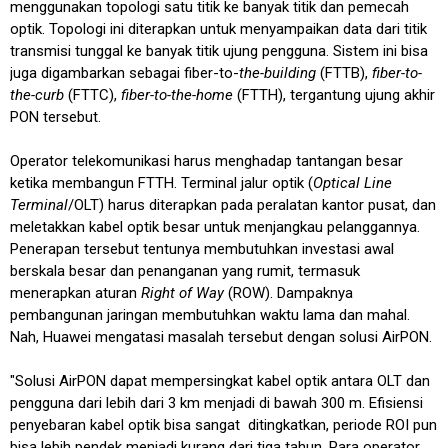
menggunakan topologi satu titik ke banyak titik dan pemecah
optik. Topologi ini diterapkan untuk menyampaikan data dari titik
transmisi tunggal ke banyak titik ujung pengguna. Sistem ini bisa
juga digambarkan sebagai fiber-to-
the-building
(FTTB),
fiber-to-
the-curb
(FTTC),
fiber-to-the-home
(FTTH), tergantung ujung akhir
PON tersebut.
Operator telekomunikasi harus menghadap tantangan besar
ketika membangun FTTH. Terminal jalur optik (
Optical Line
Terminal
/OLT) harus diterapkan pada peralatan kantor pusat, dan
meletakkan kabel optik besar untuk menjangkau pelanggannya.
Penerapan tersebut tentunya membutuhkan investasi awal
berskala besar dan penanganan yang rumit, termasuk
menerapkan aturan
Right of Way
(ROW). Dampaknya
pembangunan jaringan membutuhkan waktu lama dan mahal.
Nah, Huawei mengatasi masalah tersebut dengan solusi AirPON.
"Solusi AirPON dapat mempersingkat kabel optik antara OLT dan
pengguna dari lebih dari 3 km menjadi di bawah 300 m. Efisiensi
penyebaran kabel optik bisa sangat ditingkatkan, periode ROI pun
bisa lebih pendek menjadi kurang dari tiga tahun. Para operator