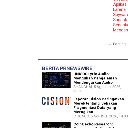
Aplikas
karena
Spywar
Sandstr
Senanti
Menga
← Posting 
BERITA PRNEWSWIRE
UNISOC Lyric Audio:
Mengubah Pengalaman
Mendengarkan Audio
SHANGHAI, 5 Agustus, 2026,
23.58
Laporan Cision Peringatkan
Merek tentang 'Jebakan
Fragmentasi Data' yang
Merugikan
CHICAGO, 5 Agustus, 2026, 14.00
CoinGecko Research: