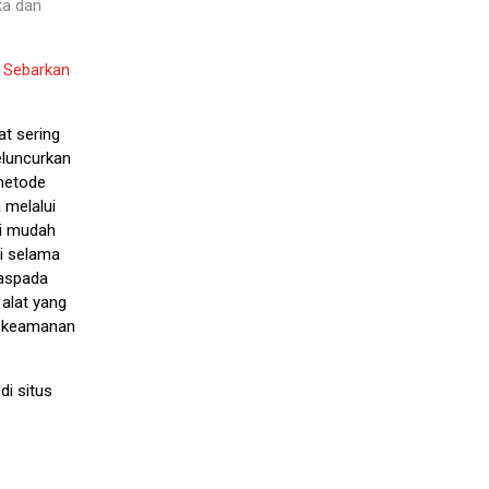
ka dan
r Sebarkan
at sering
luncurkan
metode
 melalui
ni mudah
si selama
waspada
alat yang
ti keamanan
di situs