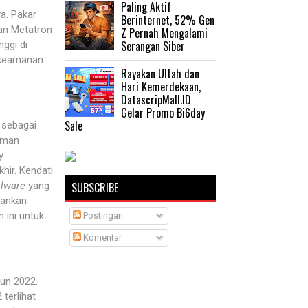
Paling Aktif
a. Pakar
Berinternet, 52% Gen
an Metatron
Z Pernah Mengalami
Serangan Siber
nggi di
i keamanan
Rayakan Ultah dan
Hari Kemerdekaan,
DatascripMall.ID
Gelar Promo Bi6day
Sale
 sebagai
aman
y
hir. Kendati
lware
yang
SUBSCRIBE
lankan
 ini untuk
Postingan
Komentar
hun 2022.
terlihat