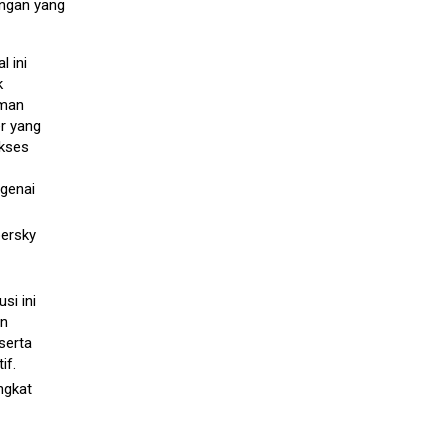
angan yang
l ini
k
aman
r yang
akses
genai
ersky
si ini
an
serta
if.
ngkat