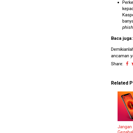
Perke
kepad
Kaspe
banya
phish
Baca juga
Demikianla
ancaman ya
Share:
Related P
Jangan
Gegabah