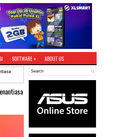
»
SI
SOFTWARE
ABOUT US
ntiasa
enantiasa