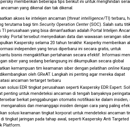
aspersky memberikan beberapa tips berikut ini untuk menghindari ser
n ancaman yang dikenal dan tak dikenal.
atkan akses ke intelejen ancaman (
threat intelligence
/TI) terbaru, ha
ng terutama bagi tim
Security Operation Center
(SOC). Salah satu titi
 TI perusahaan yang bisa dimanfaatkan adalah Portal Intelijen Anc
rsky. Portal tersebut menyediakan data dan wawasan serangan sibe
pulkan Kaspersky selama 20 tahun terakhir. Kasperky memberikan 
formasi independen yang terus diperbarui ini secara gratis, untuk
ntu bisnis mengaktifkan pertahanan secara efektif. Informasi men
gan siber yang sedang berlangsung ini dikumpulkan secara global
atkan kemampuan tim keamanan siber dengan pelatihan
online
Kasp
dikembangkan oleh GReAT. Langkah ini penting agar mereka dapat
tasi ancaman tertarget terbaru
an solusi EDR tingkat perusahaan seperti Kaspersky EDR Expert. Solu
t penting untuk mendeteksi ancaman di tengah banyaknya peringat
tersebar berkat penggabungan otomatis notifikasi ke dalam insiden, 
 menganalisis dan menanggapi insiden dengan cara yang paling efekt
kan solusi keamanan tingkat korporat untuk mendeteksi ancaman ti
t di tingkat jaringan pada tahap awal, seperti Kaspersky Anti Targeted
k Platform.