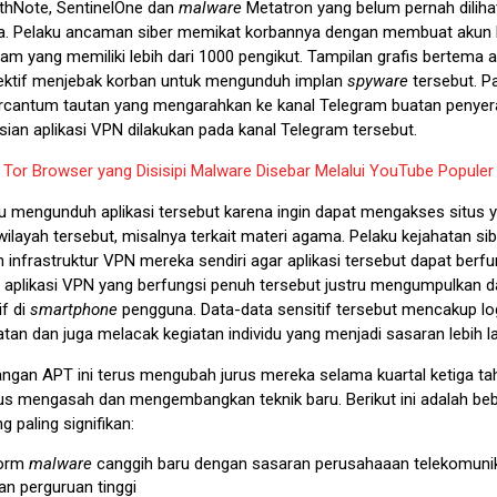
athNote, SentinelOne dan
malware
Metatron yang belum pernah diliha
a. Pelaku ancaman siber memikat korbannya dengan membuat akun
ram yang memiliki lebih dari 1000 pengikut. Tampilan grafis bertema
ektif menjebak korban untuk mengunduh implan
spyware
tersebut. P
ercantum tautan yang mengarahkan ke kanal Telegram buatan penyer
sian aplikasi VPN dilakukan pada kanal Telegram tersebut.
:
Tor Browser yang Disisipi Malware Disebar Melalui YouTube Populer
 mengunduh aplikasi tersebut karena ingin dapat mengakses situs 
 wilayah tersebut, misalnya terkait materi agama. Pelaku kejahatan si
infrastruktur VPN mereka sendiri agar aplikasi tersebut dapat berfu
 aplikasi VPN yang berfungsi penuh tersebut justru mengumpulkan 
if di
smartphone
pengguna. Data-data sensitif tersebut mencakup log
atan dan juga melacak kegiatan individu yang menjadi sasaran lebih l
angan APT ini terus mengubah jurus mereka selama kuartal ketiga ta
us mengasah dan mengembangkan teknik baru. Berikut ini adalah be
 paling signifikan:
form
malware
canggih baru dengan sasaran perusahaaan telekomunik
an perguruan tinggi