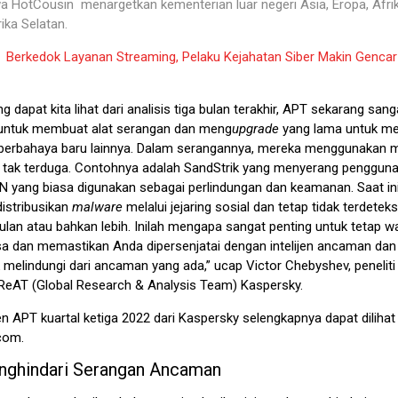
a HotCousin menargetkan kementerian luar negeri Asia, Eropa, Afri
ika Selatan.
:
Berkedok Layanan Streaming, Pelaku Kejahatan Siber Makin Genca
ng dapat kita lihat dari analisis tiga bulan terakhir, APT sekarang sang
untuk membuat alat serangan dan meng
upgrade
yang lama untuk me
erbahaya baru lainnya. Dalam serangannya, mereka menggunakan 
 tak terduga. Contohnya adalah SandStrik yang menyerang pengguna
N yang biasa digunakan sebagai perlindungan dan keamanan. Saat i
istribusikan
malware
melalui jejaring sosial dan tetap tidak terdetek
ulan atau bahkan lebih. Inilah mengapa sangat penting untuk tetap 
asa dan memastikan Anda dipersenjatai dengan intelijen ancaman dan 
k melindungi dari ancaman yang ada,” ucap Victor Chebyshev, peneli
ReAT (Global Research & Analysis Team) Kaspersky.
n APT kuartal ketiga 2022 dari Kaspersky selengkapnya dapat dilihat 
.com.
nghindari Serangan Ancaman