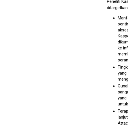
Peneliti K
ditargetka
Manfa
penti
akses
Kaspe
dikum
ke in
memba
seran
Tingk
yang 
menga
Gunak
sanga
yang 
untuk
Terap
lanju
Attac