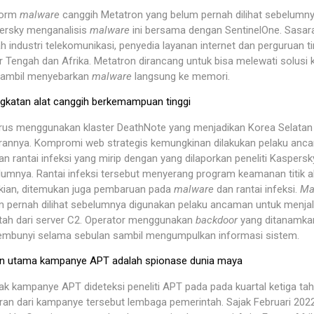
form
malware
canggih Metatron yang belum pernah dilihat sebelumny
ersky menganalisis
malware
ini bersama dengan SentinelOne. Sasar
h industri telekomunikasi, penyedia layanan internet dan perguruan ti
r Tengah dan Afrika. Metatron dirancang untuk bisa melewati solus
 sambil menyebarkan
malware
langsung ke memori.
gkatan alat canggih berkemampuan tinggi
rus menggunakan klaster DeathNote yang menjadikan Korea Selatan
rannya. Kompromi web strategis kemungkinan dilakukan pelaku anc
n rantai infeksi yang mirip dengan yang dilaporkan peneliti Kaspersk
umnya. Rantai infeksi tersebut menyerang program keamanan titik ak
kian, ditemukan juga pembaruan pada
malware
dan rantai infeksi.
Ma
m pernah dilihat sebelumnya digunakan pelaku ancaman untuk menja
ntah dari server C2. Operator menggunakan
backdoor
yang ditanamkan
embunyi selama sebulan sambil mengumpulkan informasi sistem.
an utama kampanye APT adalah spionase dunia maya
k kampanye APT dideteksi peneliti APT pada pada kuartal ketiga ta
an dari kampanye tersebut lembaga pemerintah. Sajak Februari 2022 