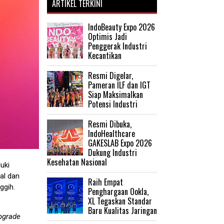
ARTIKEL TERKINI
IndoBeauty Expo 2026
Optimis Jadi
Penggerak Industri
Kecantikan
Resmi Digelar,
Pameran ILF dan IGT
Siap Maksimalkan
Potensi Industri
Resmi Dibuka,
IndoHealthcare
GAKESLAB Expo 2026
Dukung Industri
Kesehatan Nasional
uki
al dan
Raih Empat
ggih.
Penghargaan Ookla,
XL Tegaskan Standar
Baru Kualitas Jaringan
pgrade