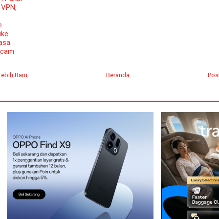
i VPN,
e
ike
asa
ncam
Lebih Baru
Beranda
Pos