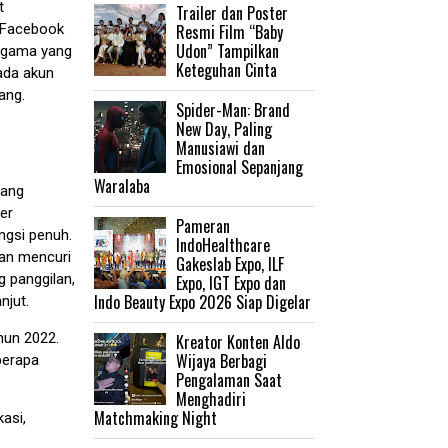
t
Trailer dan Poster
Resmi Film “Baby
 Facebook
Udon” Tampilkan
 agama yang
Keteguhan Cinta
ada akun
ang.
‎Spider-Man: Brand
New Day, Paling
Manusiawi dan
Emosional Sepanjang
Waralaba
yang
ber
Pameran
ngsi penuh.
IndoHealthcare
dan mencuri
Gakeslab Expo, ILF
 panggilan,
Expo, IGT Expo dan
Indo Beauty Expo 2026 Siap Digelar
anjut.
hun 2022.
Kreator Konten Aldo
Wijaya Berbagi
berapa
Pengalaman Saat
Menghadiri
Matchmaking Night
asi,