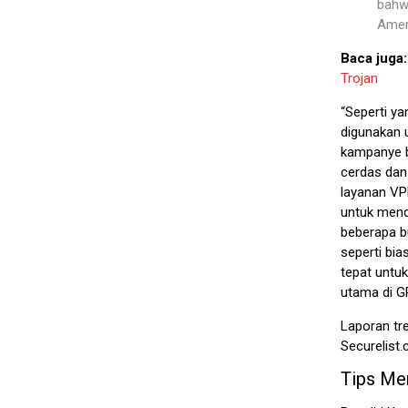
bahw
Amer
Baca juga
Trojan
“Seperti ya
digunakan 
kampanye b
cerdas dan
layanan VP
untuk mend
beberapa b
seperti bi
tepat untu
utama di G
Laporan tre
Securelist
Tips Me