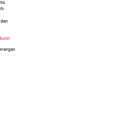
tis
ti
 dan
ustri
serangan