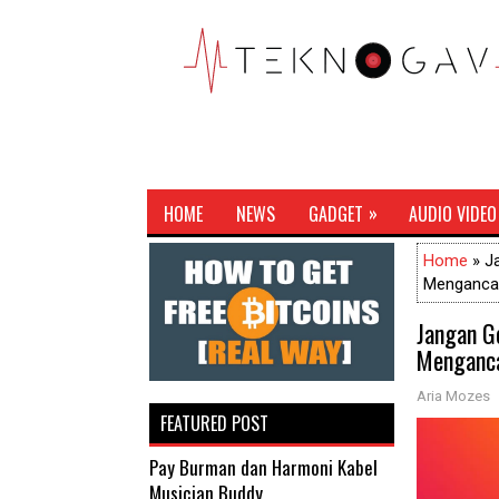
»
HOME
NEWS
GADGET
AUDIO VIDEO
Home
» J
Menganc
Jangan G
Menganc
Aria Mozes
FEATURED POST
Pay Burman dan Harmoni Kabel
Musician Buddy