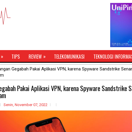
»
»
TIPS
REVIEW
TELEKOMUNIKASI
TEKNOLOGI INFORMA
angan Gegabah Pakai Aplikasi VPN, karena Spyware Sandstrike Sena
am
egabah Pakai Aplikasi VPN, karena Spyware Sandstrike S
am
Senin, November 07, 2022