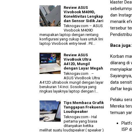
klaster De
Review ASUS
sebelumny
Vivobook M409D,
dan Instag
Konektivitas Lengkap
dan Sensor Sidik Jari
menarik ef
Teknogav.com – ASUS
tersebur t
Vivobook M409D
Pendistribu
merupakan laptop dengan rentang
konfigurasi yang cukup luas untuk lini
laptop Vivobook entry-level . Pil...
Baca juga
Review ASUS
Korban mau
VivoBook Ultra
dilarang di
A412D, Mungil
dengan Layar Megah
menyiapkan 
Teknogav.com –
Sayangnya,
ASUS VivoBook Ultra
data sensit
A412D ultrabook mungil dengan layar
berukuran 14 inci. Sosoknya yang
daftar kegi
ringkas layaknya laptop dengan l...
Pelaku ser
Tips Membaca Grafik
Mereka ter
Tanggapan Frekuensi
Loudspeaker
temuan yang
Teknogav.com - Hal
pertama yang biasa
Plat
ditanyakan ketika
ISP d
melihat suatu loudspeaker ( speaker )