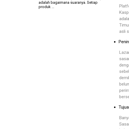
adalah bagaimana suaranya. Setiap
Plat
produk ...
Kasp
adala
Timu
asli
Penin
Laza
sasa
denga
sebel
demi
belu
peri
bers
Tuju
Banya
Sasar