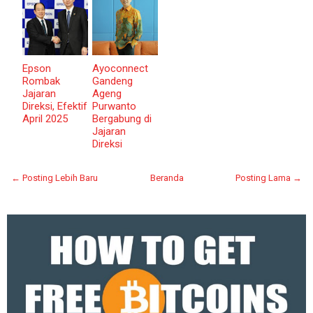
Epson
Ayoconnect
Rombak
Gandeng
Jajaran
Ageng
Direksi, Efektif
Purwanto
April 2025
Bergabung di
Jajaran
Direksi
← Posting Lebih Baru
Beranda
Posting Lama →