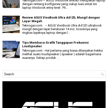
Teknogav.com – ASUS Vivobook M409D merupakan laptop
dengan rentang konfigurasi yang cukup luas untuk lini
laptop Vivobook entry-level . Pil...
Review ASUS VivoBook Ultra A412D, Mungil dengan
Layar Megah
Teknogav.com – ASUS VivoBook Ultra A412D ultrabook
mungil dengan layar berukuran 14 inci. Sosoknya yang
ringkas layaknya laptop dengan l...
Tips Membaca Grafik Tanggapan Frekuensi
Loudspeaker
Teknogav.com - Hal pertama yang biasa ditanyakan ketika
melihat suatu loudspeaker ( speaker ) adalah bagaimana
suaranya. Setiap produk ...