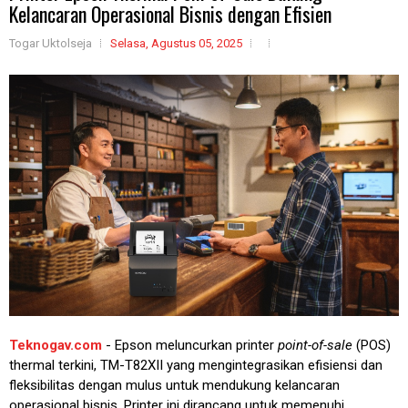
Kelancaran Operasional Bisnis dengan Efisien
Togar Uktolseja
Selasa, Agustus 05, 2025
Teknogav.com
- Epson meluncurkan printer
point-of-sale
(POS)
thermal terkini, TM-T82XII yang mengintegrasikan efisiensi dan
fleksibilitas dengan mulus untuk mendukung kelancaran
operasional bisnis. Printer ini dirancang untuk memenuhi