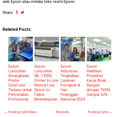
web Epson atau melalui toko resmi Epson.
Share:
Related Posts:
Epson
Epson
Epson
Epson
Luncurkan
Luncurkan
Indonesia
Hadirkan
Serangkaian
ML-13000,
Tingkatkan
Proyektor
Printer
Printer In-Line
Layanan
Karya Anak
SureColor
Monna Lisa
Purnajual di
Bangsa
Terbaru untuk
Direct-to-
Hari
dengan TKDN
Pencetakan
Fabric
Pelanggan
Sampai 53%
Profesional
Berkelanjutan
Nasional 2024
← Posting Lebih Baru
Beranda
Posting Lama →