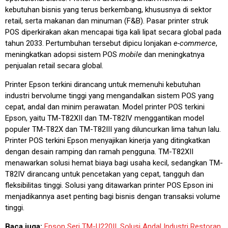
kebutuhan bisnis yang terus berkembang, khususnya di sektor
retail, serta makanan dan minuman (F&B). Pasar printer struk
POS diperkirakan akan mencapai tiga kali lipat secara global pada
tahun 2033. Pertumbuhan tersebut dipicu lonjakan
e-commerce
,
meningkatkan adopsi sistem POS
mobile
dan meningkatnya
penjualan retail secara global.
Printer Epson terkini dirancang untuk memenuhi kebutuhan
industri bervolume tinggi yang mengandalkan sistem POS yang
cepat, andal dan minim perawatan. Model printer POS terkini
Epson, yaitu TM-T82XII dan TM-T82IV menggantikan model
populer TM-T82X dan TM-T82III yang diluncurkan lima tahun lalu.
Printer POS terkini Epson menyajikan kinerja yang ditingkatkan
dengan desain ramping dan ramah pengguna. TM-T82XII
menawarkan solusi hemat biaya bagi usaha kecil, sedangkan TM-
T82IV dirancang untuk pencetakan yang cepat, tangguh dan
fleksibilitas tinggi. Solusi yang ditawarkan printer POS Epson ini
menjadikannya aset penting bagi bisnis dengan transaksi volume
tinggi.
Baca juga:
Epson Seri TM-U220II, Solusi Andal Industri Restoran