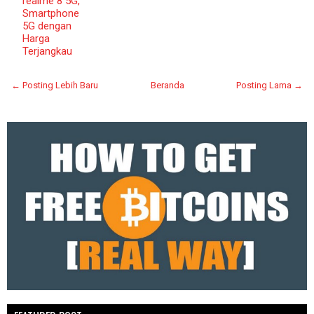
realme 8 5G,
Smartphone
5G dengan
Harga
Terjangkau
← Posting Lebih Baru
Beranda
Posting Lama →