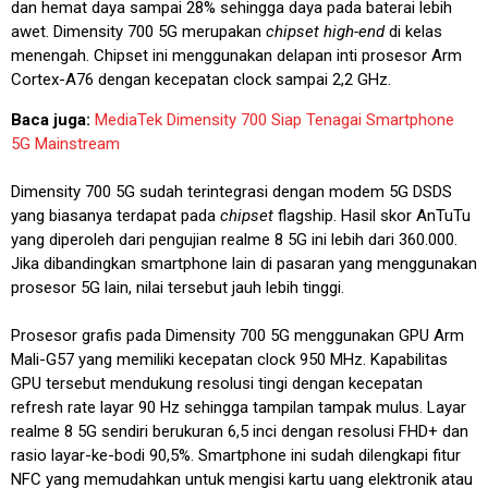
dan hemat daya sampai 28% sehingga daya pada baterai lebih
awet. Dimensity 700 5G merupakan
chipset
high-end
di kelas
menengah. Chipset ini menggunakan delapan inti prosesor Arm
Cortex-A76 dengan kecepatan clock sampai 2,2 GHz.
Baca juga:
MediaTek Dimensity 700 Siap Tenagai Smartphone
5G Mainstream
Dimensity 700 5G sudah terintegrasi dengan modem 5G DSDS
yang biasanya terdapat pada
chipset
flagship. Hasil skor AnTuTu
yang diperoleh dari pengujian realme 8 5G ini lebih dari 360.000.
Jika dibandingkan smartphone lain di pasaran yang menggunakan
prosesor 5G lain, nilai tersebut jauh lebih tinggi.
Prosesor grafis pada Dimensity 700 5G menggunakan GPU Arm
Mali-G57 yang memiliki kecepatan clock 950 MHz. Kapabilitas
GPU tersebut mendukung resolusi tingi dengan kecepatan
refresh rate layar 90 Hz sehingga tampilan tampak mulus. Layar
realme 8 5G sendiri berukuran 6,5 inci dengan resolusi FHD+ dan
rasio layar-ke-bodi 90,5%. Smartphone ini sudah dilengkapi fitur
NFC yang memudahkan untuk mengisi kartu uang elektronik atau