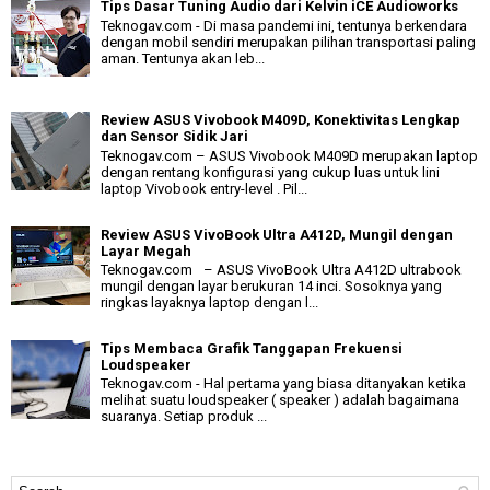
Tips Dasar Tuning Audio dari Kelvin iCE Audioworks
Teknogav.com - Di masa pandemi ini, tentunya berkendara
dengan mobil sendiri merupakan pilihan transportasi paling
aman. Tentunya akan leb...
Review ASUS Vivobook M409D, Konektivitas Lengkap
dan Sensor Sidik Jari
Teknogav.com – ASUS Vivobook M409D merupakan laptop
dengan rentang konfigurasi yang cukup luas untuk lini
laptop Vivobook entry-level . Pil...
Review ASUS VivoBook Ultra A412D, Mungil dengan
Layar Megah
Teknogav.com – ASUS VivoBook Ultra A412D ultrabook
mungil dengan layar berukuran 14 inci. Sosoknya yang
ringkas layaknya laptop dengan l...
Tips Membaca Grafik Tanggapan Frekuensi
Loudspeaker
Teknogav.com - Hal pertama yang biasa ditanyakan ketika
melihat suatu loudspeaker ( speaker ) adalah bagaimana
suaranya. Setiap produk ...