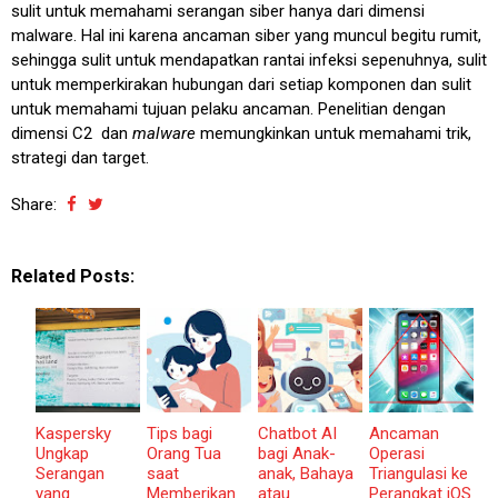
sulit untuk memahami serangan siber hanya dari dimensi
malware. Hal ini karena ancaman siber yang muncul begitu rumit,
sehingga sulit untuk mendapatkan rantai infeksi sepenuhnya, sulit
untuk memperkirakan hubungan dari setiap komponen dan sulit
untuk memahami tujuan pelaku ancaman. Penelitian dengan
dimensi C2 dan
malware
memungkinkan untuk memahami trik,
strategi dan target.
Share:
Related Posts:
Kaspersky
Tips bagi
Chatbot AI
Ancaman
Ungkap
Orang Tua
bagi Anak-
Operasi
Serangan
saat
anak, Bahaya
Triangulasi ke
yang
Memberikan
atau
Perangkat iOS