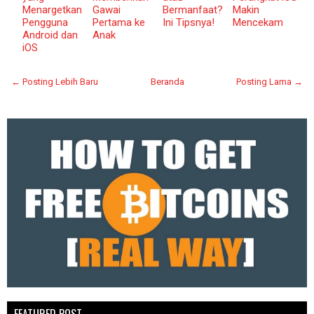
Menargetkan
Gawai
Bermanfaat?
Makin
Pengguna
Pertama ke
Ini Tipsnya!
Mencekam
Android dan
Anak
iOS
← Posting Lebih Baru
Beranda
Posting Lama →
FEATURED POST