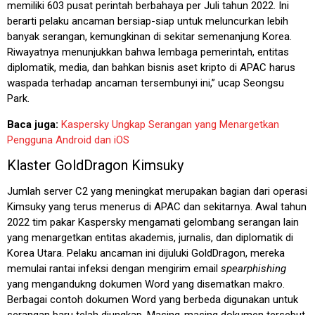
memiliki 603 pusat perintah berbahaya per Juli tahun 2022. Ini
berarti pelaku ancaman bersiap-siap untuk meluncurkan lebih
banyak serangan, kemungkinan di sekitar semenanjung Korea.
Riwayatnya menunjukkan bahwa lembaga pemerintah, entitas
diplomatik, media, dan bahkan bisnis aset kripto di APAC harus
waspada terhadap ancaman tersembunyi ini,” ucap Seongsu
Park.
Baca juga:
Kaspersky Ungkap Serangan yang Menargetkan
Pengguna Android dan iOS
Klaster GoldDragon Kimsuky
Jumlah server C2 yang meningkat merupakan bagian dari operasi
Kimsuky yang terus menerus di APAC dan sekitarnya. Awal tahun
2022 tim pakar Kaspersky mengamati gelombang serangan lain
yang menargetkan entitas akademis, jurnalis, dan diplomatik di
Korea Utara. Pelaku ancaman ini dijuluki GoldDragon, mereka
memulai rantai infeksi dengan mengirim email
spearphishing
yang mengandukng dokumen Word yang disematkan makro.
Berbagai contoh dokumen Word yang berbeda digunakan untuk
serangan baru telah diungkap. Masing-masing dokumen tersebut