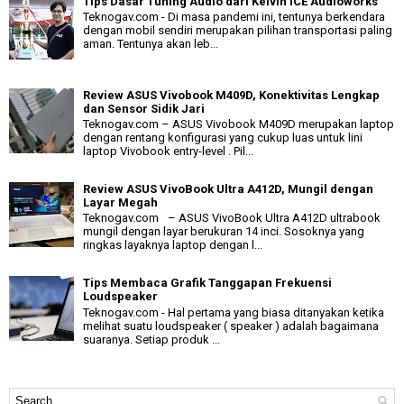
Tips Dasar Tuning Audio dari Kelvin iCE Audioworks
Teknogav.com - Di masa pandemi ini, tentunya berkendara
dengan mobil sendiri merupakan pilihan transportasi paling
aman. Tentunya akan leb...
Review ASUS Vivobook M409D, Konektivitas Lengkap
dan Sensor Sidik Jari
Teknogav.com – ASUS Vivobook M409D merupakan laptop
dengan rentang konfigurasi yang cukup luas untuk lini
laptop Vivobook entry-level . Pil...
Review ASUS VivoBook Ultra A412D, Mungil dengan
Layar Megah
Teknogav.com – ASUS VivoBook Ultra A412D ultrabook
mungil dengan layar berukuran 14 inci. Sosoknya yang
ringkas layaknya laptop dengan l...
Tips Membaca Grafik Tanggapan Frekuensi
Loudspeaker
Teknogav.com - Hal pertama yang biasa ditanyakan ketika
melihat suatu loudspeaker ( speaker ) adalah bagaimana
suaranya. Setiap produk ...