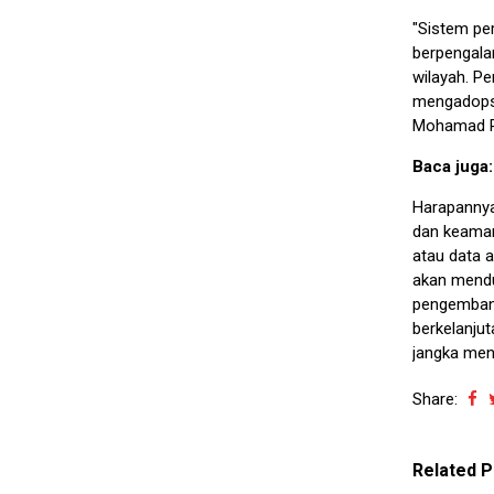
"Sistem pe
berpengala
wilayah. P
mengadopsi
Mohamad R
Baca juga
Harapannya
dan keamana
atau data a
akan menduk
pengembang
berkelanju
jangka men
Share:
Related P