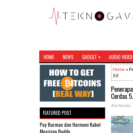
»
HOME
NEWS
GADGET
AUDIO VIDEO
Home
» P
5.0
Penerapa
Cerdas 5
Aria Mozes
FEATURED POST
Pay Burman dan Harmoni Kabel
Musician Buddy