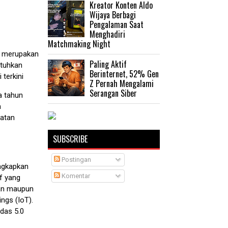
Kreator Konten Aldo
Wijaya Berbagi
Pengalaman Saat
Menghadiri
Matchmaking Night
i merupakan
Paling Aktif
utuhkan
Berinternet, 52% Gen
terkini
Z Pernah Mengalami
Serangan Siber
a tahun
a
patan
SUBSCRIBE
Postingan
ungkapkan
Komentar
f yang
tian maupun
ings (IoT).
das 5.0