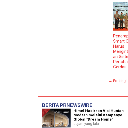
Penera
Smart C
Harus
Mengint
an Sist
Pertah
Cerdas 
← Posting 
BERITA PRNEWSWIRE
Himel Hadirkan Visi Hunian
Modern melalui Kampanye
Global "Dream Home"
sejam yang lalu