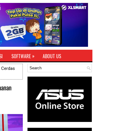
»
SI
SOFTWARE
ABOUT US
n Cerdas
hanan