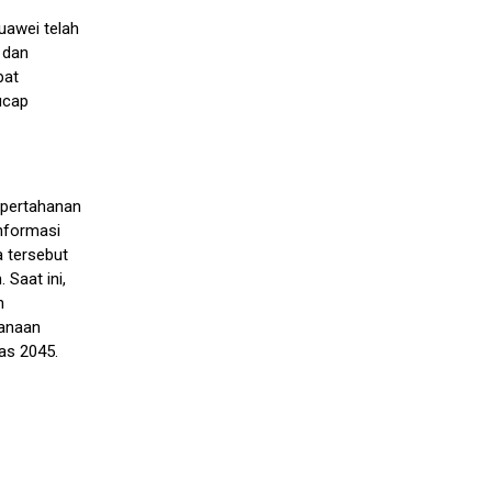
uawei telah
 dan
pat
ucap
 pertahanan
informasi
a tersebut
Saat ini,
n
canaan
as 2045.