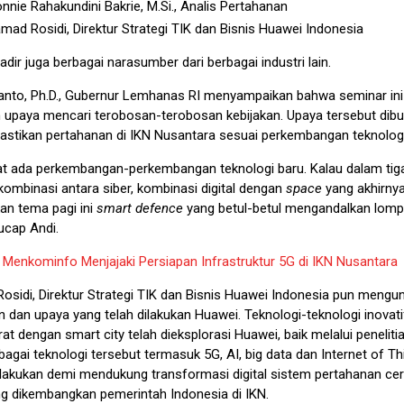
onnie Rahakundini Bakrie, M.Si., Analis Pertahanan
ad Rosidi, Direktur Strategi TIK dan Bisnis Huawei Indonesia
 hadir juga berbagai narasumber dari berbagai industri lain.
janto, Ph.D., Gubernur Lemhanas RI menyampaikan bahwa seminar in
 upaya mencari terobosan-terobosan kebijakan. Upaya tersebut dib
stikan pertahanan di IKN Nusantara sesuai perkembangan teknologi 
hat ada perkembangan-perkembangan teknologi baru. Kalau dalam tig
i kombinasi antara siber, kombinasi digital dengan
space
yang akhirny
an tema pagi ini
smart defence
yang betul-betul mengandalkan lom
 ucap Andi.
:
Menkominfo Menjajaki Persiapan Infrastruktur 5G di IKN Nusantara
sidi, Direktur Strategi TIK dan Bisnis Huawei Indonesia pun meng
 dan upaya yang telah dilakukan Huawei. Teknologi-teknologi inovati
rat dengan smart city telah dieksplorasi Huawei, baik melalui peneli
rbagai teknologi tersebut termasuk 5G, AI, big data dan Internet of Th
dilakukan demi mendukung transformasi digital sistem pertahanan cer
g dikembangkan pemerintah Indonesia di IKN.