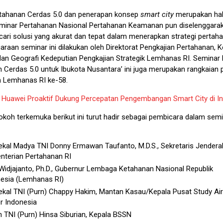
tahanan Cerdas 5.0 dan penerapan konsep
smart city
merupakan hal
eminar Pertahanan Nasional Pertahanan Keamanan pun diselenggara
ari solusi yang akurat dan tepat dalam menerapkan strategi pertah
araan seminar ini dilakukan oleh Direktorat Pengkajian Pertahanan,
an Geografi Kedeputian Pengkajian Strategik Lemhanas RI. Seminar
n Cerdas 5.0 untuk Ibukota Nusantara’ ini juga merupakan rangkaian 
n Lemhanas RI ke-58.
:
Huawei Proaktif Dukung Percepatan Pengembangan Smart City di I
okoh terkemuka berikut ini turut hadir sebagai pembicara dalam sem
kal Madya TNI Donny Ermawan Taufanto, M.D.S., Sekretaris Jendera
terian Pertahanan RI
Widjajanto, Ph.D., Gubernur Lembaga Ketahanan Nasional Republik
esia (Lemhanas RI)
kal TNI (Purn) Chappy Hakim, Mantan Kasau/Kepala Pusat Study Air
r Indonesia
n TNI (Purn) Hinsa Siburian, Kepala BSSN