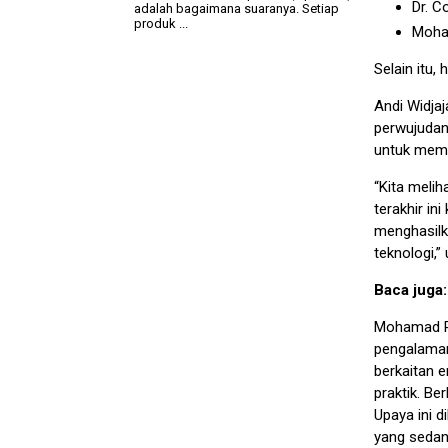
Dr. C
adalah bagaimana suaranya. Setiap
produk ...
Moham
Selain itu,
Andi Widja
perwujudan
untuk mema
“Kita meli
terakhir in
menghasilk
teknologi,”
Baca juga
Mohamad Ro
pengalaman
berkaitan e
praktik. Be
Upaya ini 
yang sedan