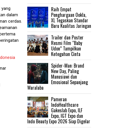
Raih Empat
 yang
Penghargaan Ookla,
kan dalam
XL Tegaskan Standar
anan cerdas.
Baru Kualitas Jaringan
 Keamanan
 bertema
Trailer dan Poster
peringatan
Resmi Film “Baby
Udon” Tampilkan
Keteguhan Cinta
ndonesia
‎Spider-Man: Brand
inar
New Day, Paling
Manusiawi dan
Emosional Sepanjang
l
Waralaba
Pameran
IndoHealthcare
Gakeslab Expo, ILF
Expo, IGT Expo dan
Indo Beauty Expo 2026 Siap Digelar