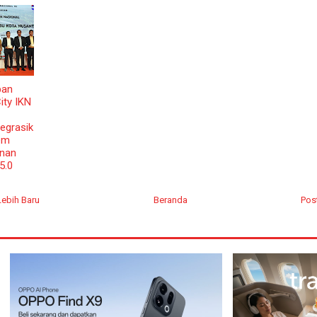
pan
ity IKN
egrasik
em
anan
5.0
Lebih Baru
Beranda
Pos