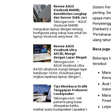
Review ASUS
Sistem Per
Vivobook M409D,
penting. S
Konektivitas Lengkap
dan Sensor Sidik Jari
upaya menc
Teknogav.com – ASUS
Penyelengg
Vivobook M409D
(Hankam) d
merupakan laptop dengan rentang
konfigurasi yang cukup luas untuk lini
‘Pertahana
laptop Vivobook entry-level . Pil...
ulang tahu
Review ASUS
Baca juga
VivoBook Ultra
A412D, Mungil
dengan Layar Megah
Beberapa t
Teknogav.com –
tersebut:
ASUS VivoBook Ultra
A412D ultrabook mungil dengan layar
Marse
berukuran 14 inci. Sosoknya yang
ringkas layaknya laptop dengan l...
Kemen
Andi 
Tips Membaca Grafik
Indon
Tanggapan Frekuensi
Loudspeaker
Marse
Teknogav.com - Hal
Powe
pertama yang biasa
ditanyakan ketika
Letje
melihat suatu loudspeaker ( speaker )