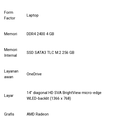
Form
Laptop
Factor
Memori
DDR4 2400 4 GB
Memori
SSD SATA3 TLC M.2 256 GB
Internal
Layanan
OneDrive
awan
14" diagonal HD SVA BrightView micro-edge
Layar
WLED-backlit (1366 x 768)
Grafis
AMD Radeon