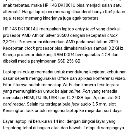
anak terbatas, maka HP 14S DK1001U bisa menjadi salah satu
alternatif. Harga laptop ini memang dibanderol hanya Rp4 jutaan
saja, tetapi memang kinerjanya juga agak terbatas.
HP 14S DK1001AU merupakan laptop
entry-level
yang dibekali
prosesor AMD Athlon Silver 3050U dengani kecepatan
clock
2,3GHz. Prosesor ini diluncurkan AMD pada awal tahun 2020.
Kecepatan
clock
prosesor bisa dimaksimalkan sampai 3,2 GHz.
Kinerja prosesor didukung RAM DDR4 berkapasitas 4 GB dan
dibekali media penyimpanan SSD 256 GB.
Laptop ini cukup memadai untuk mendukung kegiatan kebutuhan
dasar seperti menggunakan Office dan aplikasi konferensi video.
Fitur-fiturnya sudah mencakup Wi-Fi dan kamera terintegrasi
yang memungkinkan untuk belajar
online
.
Port
yang tersedia
mencakup HDMI, RJ 45, USB tipe-C, 2 USB tipe-A, dan slot SD
card reader
. Selain itu terdapat pula
jack
audio 3,5 mm, slot
Kensington lock untuk mengunci laptop ke meja dan
port
daya.
Layar laptop ini berukuran 14 inci dengan bingkai layar yang
tergolong tebal di bagian atas dan bawah. Tetapi di sampingnya