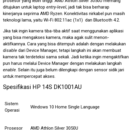
prosesor yang lebih tinggi. AMD Athlon Silver 3050U memang
ditujukan untuk laptop
entry-level
, jadi tak bisa berharap
kinerjanya seprima AMD Ryzen. Konektivitas nirkabel pun masih
teknologi lama, yaitu Wi-Fi 802.11ac (1x1) dan Bluetooth 4.2.
Jika tak ingin kamera tiba-tiba aktif saat menggunakan aplikasi
yang bisa mengakses kamera, maka agak sulit menon-
aktifkannya. Cara yang bisa ditempuh adalah dengan melakukan
disable
dari Device Manager, tetapi langkah ini akan membuat
kamera tak terdeteksi sama sekali. Jadi ketika ingin mengaktifkan
pun harus melalui Device Manager dengan melakukan langkah
enable
. Selain itu juga belum dilengkapi dengan sensor sidik jari
untuk mempercepat akses.
Spesifikasi HP 14S DK1001AU
Sistem
Windows 10 Home Single Language
Operasi
Prosesor
AMD Athlon Silver 3050U