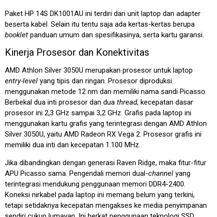
Paket HP 14S DK1001AU ini terdiri dari unit laptop dan adapter
beserta kabel. Selain itu tentu saja ada kertas-kertas berupa
booklet
panduan umum dan spesifikasinya, serta kartu garansi.
Kinerja Prosesor dan Konektivitas
AMD Athlon Silver 3050U merupakan prosesor untuk laptop
entry-level
yang tipis dan ringan. Prosesor diproduksi
menggunakan metode 12 nm dan memiliki nama sandi Picasso.
Berbekal dua inti prosesor dan dua
thread
, kecepatan dasar
prosesor ini 2,3 GHz sampai 3,2 GHz. Grafis pada laptop ini
menggunakan kartu grafis yang terintegrasi dengan AMD Athlon
Silver 3050U, yaitu AMD Radeon RX Vega 2. Prosesor grafis ini
memiliki dua inti dan kecepatan 1.100 MHz.
Jika dibandingkan dengan generasi Raven Ridge, maka fitur-fitur
APU Picasso sama. Pengendali memori dual-
channel
yang
terintegrasi mendukung penggunaan memori DDR4-2400.
Koneksi nirkabel pada laptop ini memang belum yang terkini,
tetapi setidaknya kecepatan mengakses ke media penyimpanan
sendiri cukup lumayan. Ini berkat penggunaan teknologi SSD,