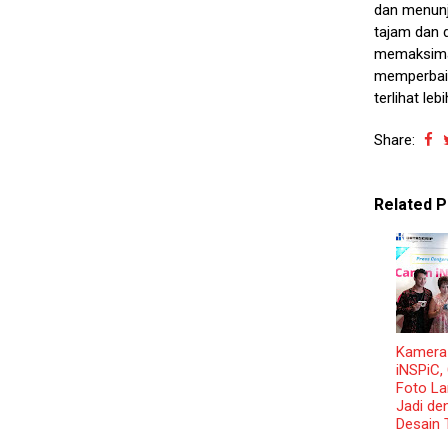
dan menunja
tajam dan d
memaksimal
memperbaik
terlihat le
Share:
Related P
Kamera
iNSPiC,
Foto L
Jadi de
Desain 