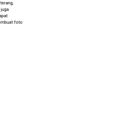
terang,
 juga
apat
embuat foto