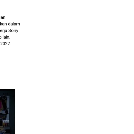
gan
ukan dalam
nerja Sony
p
lain.
 2022.