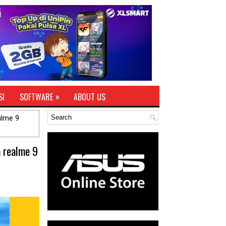
»
SI
SOFTWARE
ABOUT US
alme 9
 realme 9