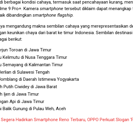
 di berbagai kondisi cahaya, termasuk saat pencahayaan kurang, m
alme 9 Pro+. Kamera
smartphone
tersebut diklaim dapat menangkap 
 baik dibandingkan
smartphone
flagship
.
a mengandung makna sembilan cahaya yang merepresentasikan de
an keunikan chaya dari barat ke timur Indonesia. Sembilan destinasi
gai berikut:
erjun Toroan di Jawa Timur
 Kelimutu di Nusa Tenggara Timur
 Semayang di Kalimantan Timur
erlian di Sulawesi Tengah
omblang di Daerah Istimewa Yogyakarta
 Putih Ciwidey di Jawa Barat
 Ijen di Jawa Timur
gan Api di Jawa Timur
i Balik Gunung di Pulau Weh, Aceh
:
Segera Hadirkan Smartphone Reno Terbaru, OPPO Perkuat Slogan ‘P