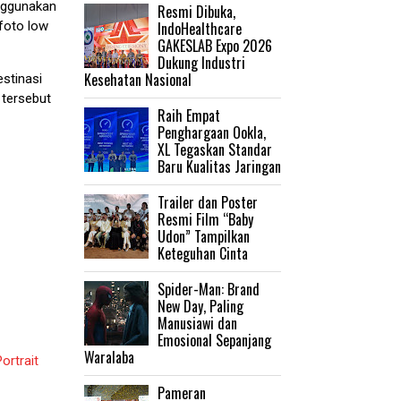
enggunakan
Resmi Dibuka,
IndoHealthcare
foto low
GAKESLAB Expo 2026
Dukung Industri
Kesehatan Nasional
stinasi
 tersebut
Raih Empat
Penghargaan Ookla,
XL Tegaskan Standar
Baru Kualitas Jaringan
Trailer dan Poster
Resmi Film “Baby
Udon” Tampilkan
Keteguhan Cinta
‎Spider-Man: Brand
New Day, Paling
Manusiawi dan
Emosional Sepanjang
Waralaba
ortrait
Pameran