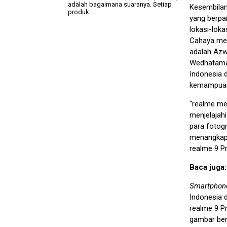
adalah bagaimana suaranya. Setiap
Kesembilan
produk ...
yang berpa
lokasi-loka
Cahaya men
adalah Azwa
Wedhatama,
Indonesia 
kemampua
“realme me
menjelajah
para fotog
menangkap 
realme 9 P
Baca juga
Smartphon
Indonesia
realme 9 P
gambar berk