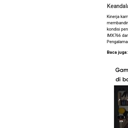
Keandal
Kinerja ka
membanding
kondisi pen
IMX766 dan
Pengalaman 
Baca juga