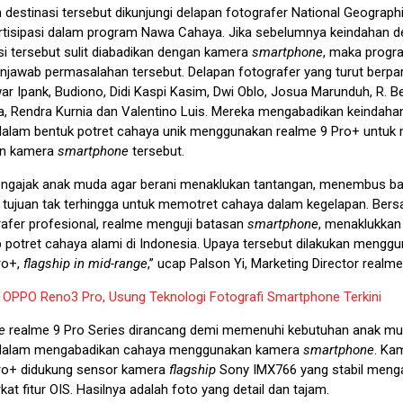
 destinasi tersebut dikunjungi delapan fotografer National Geograph
rtisipasi dalam program Nawa Cahaya. Jika sebelumnya keindahan de
si tersebut sulit diabadikan dengan kamera
smartphone
, maka prog
jawab permasalahan tersebut. Delapan fotografer yang turut berpart
r Ipank, Budiono, Didi Kaspi Kasim, Dwi Oblo, Josua Marunduh, R. B
 Rendra Kurnia dan Valentino Luis. Mereka mengabadikan keindaha
dalam bentuk potret cahaya unik menggunakan realme 9 Pro+ untuk 
n kamera
smartphone
tersebut.
ngajak anak muda agar berani menaklukan tantangan, menembus ba
i tujuan tak terhingga untuk memotret cahaya dalam kegelapan. Be
rafer profesional, realme menguji batasan
smartphone
, menaklukkan
potret cahaya alami di Indonesia. Upaya tersebut dilakukan mengg
ro+,
flagship in mid-range
,” ucap Palson Yi, Marketing Director realme
:
OPPO Reno3 Pro, Usung Teknologi Fotografi Smartphone Terkini
e
realme 9 Pro Series dirancang demi memenuhi kebutuhan anak m
 dalam mengabadikan cahaya menggunakan kamera
smartphone
. Ka
ro+ didukung sensor kamera
flagship
Sony IMX766 yang stabil meng
at fitur OIS. Hasilnya adalah foto yang detail dan tajam.