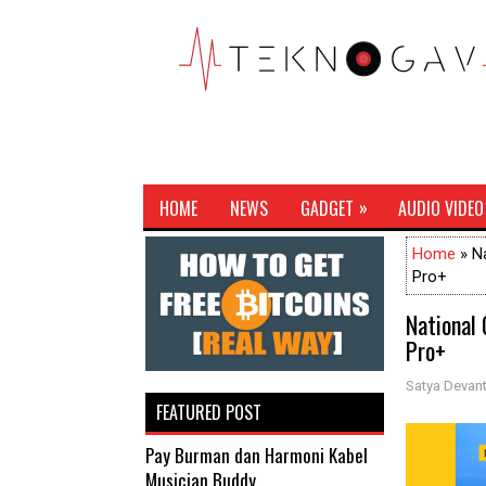
»
HOME
NEWS
GADGET
AUDIO VIDEO
Home
» N
Pro+
National
Pro+
Satya Devant
FEATURED POST
Pay Burman dan Harmoni Kabel
Musician Buddy