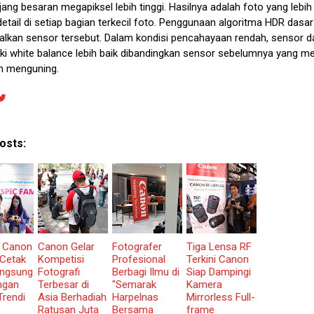
ng besaran megapiksel lebih tinggi. Hasilnya adalah foto yang lebih 
etail di setiap bagian terkecil foto. Penggunaan algoritma HDR dasar
kan sensor tersebut. Dalam kondisi pencahayaan rendah, sensor d
i white balance lebih baik dibandingkan sensor sebelumnya yang m
bih menguning.
osts:
 Canon
Canon Gelar
Fotografer
Tiga Lensa RF
 Cetak
Kompetisi
Profesional
Terkini Canon
angsung
Fotografi
Berbagi Ilmu di
Siap Dampingi
ngan
Terbesar di
"Semarak
Kamera
Trendi
Asia Berhadiah
Harpelnas
Mirrorless Full-
Ratusan Juta
Bersama
frame