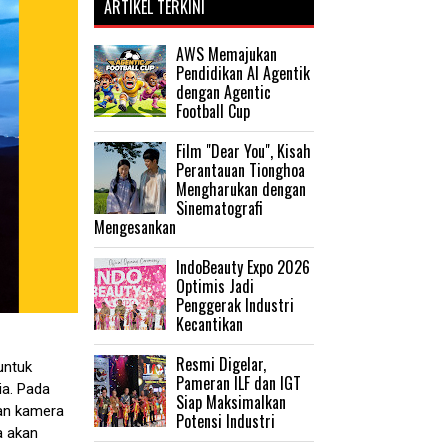
ARTIKEL TERKINI
AWS Memajukan
Pendidikan AI Agentik
dengan Agentic
Football Cup
Film "Dear You", Kisah
Perantauan Tionghoa
Mengharukan dengan
Sinematografi
Mengesankan
IndoBeauty Expo 2026
Optimis Jadi
Penggerak Industri
Kecantikan
Resmi Digelar,
untuk
Pameran ILF dan IGT
ia. Pada
Siap Maksimalkan
an kamera
Potensi Industri
a akan