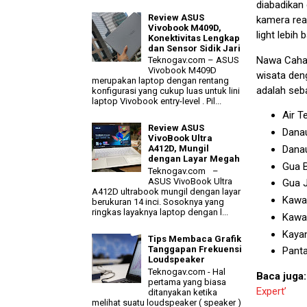
diabadikan
Review ASUS
kamera re
Vivobook M409D,
light lebih
Konektivitas Lengkap
dan Sensor Sidik Jari
Nawa Cahay
Teknogav.com – ASUS
Vivobook M409D
wisata deng
merupakan laptop dengan rentang
adalah seba
konfigurasi yang cukup luas untuk lini
laptop Vivobook entry-level . Pil...
Air T
Review ASUS
Danau
VivoBook Ultra
Danau
A412D, Mungil
dengan Layar Megah
Gua B
Teknogav.com –
ASUS VivoBook Ultra
Gua J
A412D ultrabook mungil dengan layar
Kawah
berukuran 14 inci. Sosoknya yang
ringkas layaknya laptop dengan l...
Kawah
Kayan
Tips Membaca Grafik
Tanggapan Frekuensi
Panta
Loudspeaker
Teknogav.com - Hal
Baca juga
pertama yang biasa
Expert’
ditanyakan ketika
melihat suatu loudspeaker ( speaker )