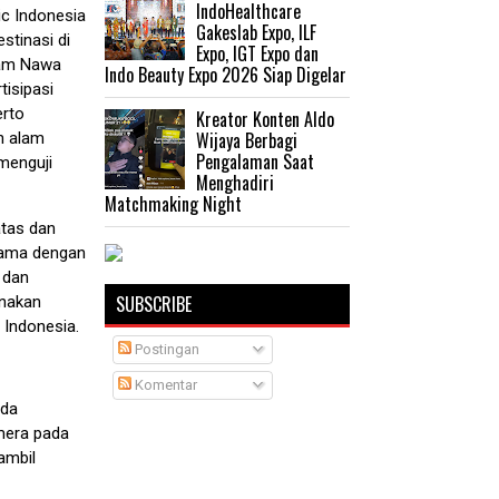
IndoHealthcare
ic Indonesia
Gakeslab Expo, ILF
stinasi di
Expo, IGT Expo dan
ram Nawa
Indo Beauty Expo 2026 Siap Digelar
isipasi
erto
Kreator Konten Aldo
Wijaya Berbagi
n alam
Pengalaman Saat
menguji
Menghadiri
Matchmaking Night
tas dan
rsama dengan
 dan
SUBSCRIBE
unakan
 Indonesia.
Postingan
Komentar
uda
mera pada
ambil