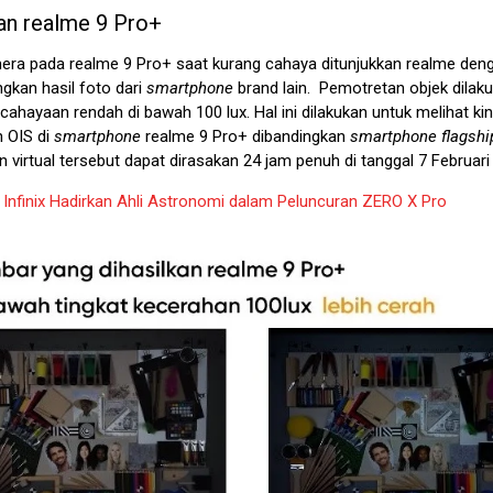
an realme 9 Pro+
mera pada realme 9 Pro+ saat kurang cahaya ditunjukkan realme den
kan hasil foto dari
smartphone
brand lain. Pemotretan objek dilak
cahayaan rendah di bawah 100 lux. Hal ini dilakukan untuk melihat ki
 OIS di
smartphone
realme 9 Pro+ dibandingkan
smartphone
flagshi
virtual tersebut dapat dirasakan 24 jam penuh di tanggal 7 Februari
:
Infinix Hadirkan Ahli Astronomi dalam Peluncuran ZERO X Pro