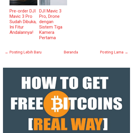
Pre-order DJI
DJI Mavic 3
Mavic 3 Pro
Pro, Drone
Sudah Dibuka,
dengan
Ini Fitur
Sistem Tiga
Andalannya!
Kamera
Pertama
← Posting Lebih Baru
Beranda
Posting Lama →