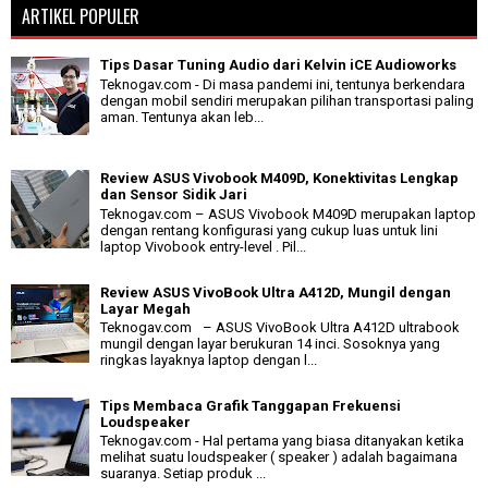
ARTIKEL POPULER
Tips Dasar Tuning Audio dari Kelvin iCE Audioworks
Teknogav.com - Di masa pandemi ini, tentunya berkendara
dengan mobil sendiri merupakan pilihan transportasi paling
aman. Tentunya akan leb...
Review ASUS Vivobook M409D, Konektivitas Lengkap
dan Sensor Sidik Jari
Teknogav.com – ASUS Vivobook M409D merupakan laptop
dengan rentang konfigurasi yang cukup luas untuk lini
laptop Vivobook entry-level . Pil...
Review ASUS VivoBook Ultra A412D, Mungil dengan
Layar Megah
Teknogav.com – ASUS VivoBook Ultra A412D ultrabook
mungil dengan layar berukuran 14 inci. Sosoknya yang
ringkas layaknya laptop dengan l...
Tips Membaca Grafik Tanggapan Frekuensi
Loudspeaker
Teknogav.com - Hal pertama yang biasa ditanyakan ketika
melihat suatu loudspeaker ( speaker ) adalah bagaimana
suaranya. Setiap produk ...