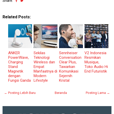
Share:
Related Posts:
ANKER
Sekilas
Sennheiser
V2 Indonesia
PowerWave,
Teknologi
Conversation
Resmikan
Charging
Wireless dan
Clear Plus,
Musique,
Stand
Empat
Tawarkan
Toko Audio Hi
Magnetik
Manfaatnya di
Komunikasi
End Futuristik
dengan
Modern
Sejernih
Fungsi Ganda
Lifestyle
Kristal
← Posting Lebih Baru
Beranda
Posting Lama →