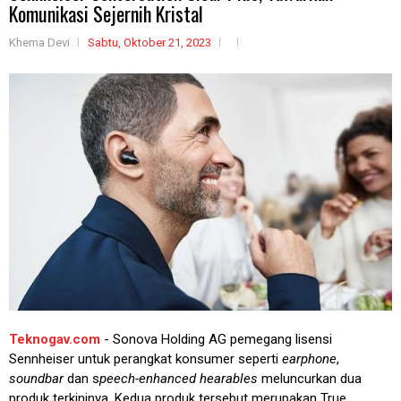
Komunikasi Sejernih Kristal
Khema Devi
Sabtu, Oktober 21, 2023
Teknogav.com
- Sonova Holding AG pemegang lisensi
Sennheiser untuk perangkat konsumer seperti
earphone
,
soundbar
dan s
peech-enhanced hearables
meluncurkan dua
produk terkininya. Kedua produk tersebut merupakan True