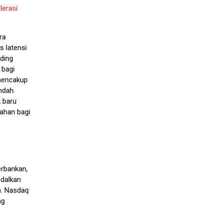
lerasi
ra
s latensi
ding
 bagi
mencakup
ndah.
 baru
bahan bagi
erbankan,
ndalkan
an. Nasdaq
ng