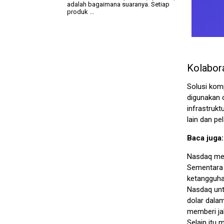
adalah bagaimana suaranya. Setiap
produk ...
Kolabor
Solusi kom
digunakan 
infrastrukt
lain dan p
Baca juga
Nasdaq mem
Sementara
ketangguha
Nasdaq unt
dolar dala
memberi ja
Selain itu