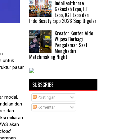
IndoHealthcare
Gakeslab Expo, ILF
Expo, IGT Expo dan
Indo Beauty Expo 2026 Siap Digelar
Kreator Konten Aldo
Wijaya Berbagi
Pengalaman Saat
Menghadiri
an
Matchmaking Night
s untuk
ruktur pasar
SUBSCRIBE
ar modal.
Postingan
ndalan dan
Komentar
mer dan
si miliaran
 AWS akan
cloud
.
enerapan