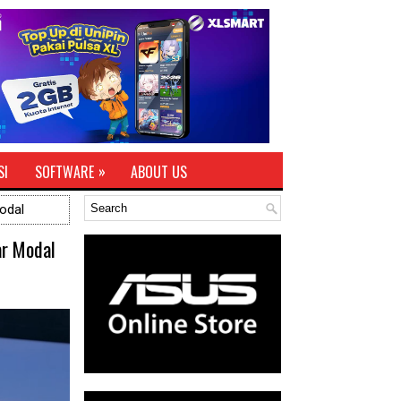
»
SI
SOFTWARE
ABOUT US
odal
ar Modal