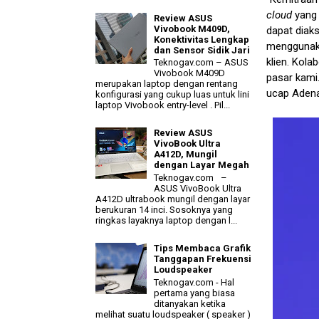
cloud
yang 
Review ASUS
Vivobook M409D,
dapat diak
Konektivitas Lengkap
menggunaka
dan Sensor Sidik Jari
klien. Kol
Teknogav.com – ASUS
Vivobook M409D
pasar kami.
merupakan laptop dengan rentang
ucap Adena
konfigurasi yang cukup luas untuk lini
laptop Vivobook entry-level . Pil...
Review ASUS
VivoBook Ultra
A412D, Mungil
dengan Layar Megah
Teknogav.com –
ASUS VivoBook Ultra
A412D ultrabook mungil dengan layar
berukuran 14 inci. Sosoknya yang
ringkas layaknya laptop dengan l...
Tips Membaca Grafik
Tanggapan Frekuensi
Loudspeaker
Teknogav.com - Hal
pertama yang biasa
ditanyakan ketika
melihat suatu loudspeaker ( speaker )