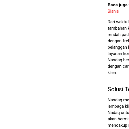
Baca juga
Bisnis
Dari waktu
tambahan 
rendah pad
dengan frek
pelanggan
layanan kon
Nasdaq ber
dengan cara
klien.
Solusi T
Nasdaq mem
lembaga kl
Nadaq untuk
akan bermi
mencakup