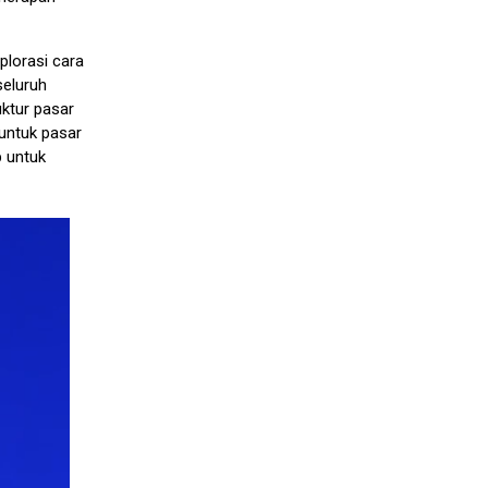
lorasi cara
seluruh
uktur pasar
untuk pasar
 untuk