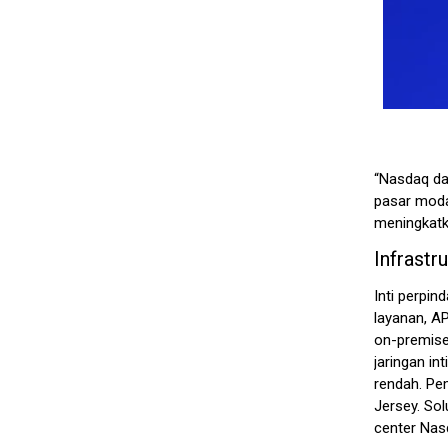
“Nasdaq d
pasar moda
meningkatk
Infrast
Inti perpi
layanan, AP
on-premis
jaringan i
rendah. Pe
Jersey. So
center Nas