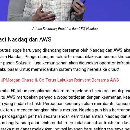
Adena Friedman, Presiden dan CEO, Nasdaq
asi Nasdaq dan AWS
putasi
edge
baru yang dirancang bersama oleh Nasdaq dan AWS ak
oleh Nasdaq. Pengembangan solusi tersebut dilakukan secara khusu
ur pasar. Solusi ini juga kemungkinan akan digunakan operator infrast
elaku pasar untuk memindahkan sistem trading mereka ke
cloud
.
:
JPMorgan Chase & Co Terus Lakukan Reinvent Bersama AWS
iliki 50 tahun pengalaman dalam mempelopori teknologi untuk pas
 itu AWS merupakan penyedia
cloud
terdepan dengan keamanan, kea
n yang sudah terbukti. Perpaduan keduanya akan membantu konsu
uk terus mengembangkan bisnis mereka. Nasdaq pun bisa bertransak
m perdagangan per hari secara lancar. Kemitraan antara Nasdaq dan
lan bagi Nasdaq adar lebih mudah memindahkan infrastruktur inti ke
 mereka pun dapat melakukan inovasi layanan baru seiring terusnya p