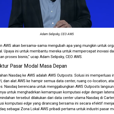
Adam Selipsky, CEO AWS
an AWS akan bersama-sama mengubah apa yang mungkin untuk orga
l. Upaya ini untuk membantu mereka untuk mempercepat inovasi da
an proses bisnis,” ucap Adam Selipsky, CEO AWS.
ruktur Pasar Modal Masa Depan
ndahan Nasdaq ke AWS adalah AWS Outposts. Solusi ini memperluas in
I, dan alat AWS ke hampir semua data center, ruang co-location, atau
es. Nasdaq berencana untuk menggabungkan AWS Outposts langsun
ntinya untuk menghadirkan kemampuan komputasi
edge
dengan latensi
mindahan tersebut dilakukan dari data center utama Nasdaq di Carte
lusi komputasi
edge
yang dirancang bersama ini secara efektif menja
daq sebagai Zona Lokal AWS pribadi pertama untuk industri pasar m