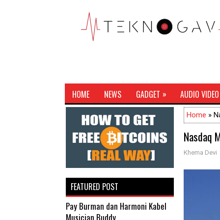
»
HOME
NEWS
GADGET
AUDIO VIDEO
Home
» N
Nasdaq M
Khema Devi
FEATURED POST
Pay Burman dan Harmoni Kabel
Musician Buddy