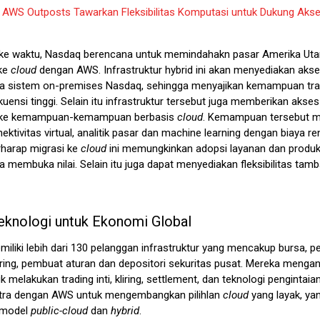
:
AWS Outposts Tawarkan Fleksibilitas Komputasi untuk Dukung Akse
 ke waktu, Nasdaq berencana untuk memindahakn pasar Amerika Uta
ke
cloud
dengan AWS. Infrastruktur hybrid ini akan menyediakan akse
a sistem on-premises Nasdaq, sehingga menyajikan kemampuan tra
uensi tinggi. Selain itu infrastruktur tersebut juga memberikan akses
 ke kemampuan-kemampuan berbasis
cloud
. Kemampuan tersebut 
ektivitas virtual, analitik pasar dan machine learning dengan biaya re
harap migrasi ke
cloud
ini memungkinkan adopsi layanan dan produk
 membuka nilai. Selain itu juga dapat menyediakan fleksibilitas tam
eknologi untuk Ekonomi Global
iliki lebih dari 130 pelanggan infrastruktur yang mencakup bursa, p
iring, pembuat aturan dan depositori sekuritas pusat. Mereka menga
 melakukan trading inti, kliring, settlement, dan teknologi pengintai
tra dengan AWS untuk mengembangkan pilihlan
cloud
yang layak, ya
 model
public-
cloud
dan
hybrid
.