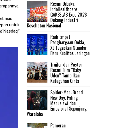
Resmi Dibuka,
 harapannya
IndoHealthcare
GAKESLAB Expo 2026
erbasis
Dukung Industri
Kesehatan Nasional
epan untuk
ud
Nasdaq,”
Raih Empat
Penghargaan Ookla,
XL Tegaskan Standar
Baru Kualitas Jaringan
Trailer dan Poster
Resmi Film “Baby
Udon” Tampilkan
Keteguhan Cinta
‎Spider-Man: Brand
New Day, Paling
Manusiawi dan
Emosional Sepanjang
Waralaba
Pameran