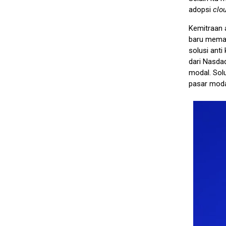
adopsi
clo
Kemitraan 
baru mem
solusi anti
dari Nasda
modal. Sol
pasar moda