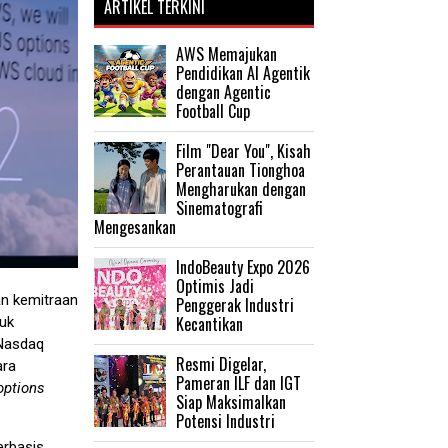
ARTIKEL TERKINI
AWS Memajukan
Pendidikan AI Agentik
dengan Agentic
Football Cup
Film "Dear You", Kisah
Perantauan Tionghoa
Mengharukan dengan
Sinematografi
Mengesankan
IndoBeauty Expo 2026
Optimis Jadi
n kemitraan
Penggerak Industri
Kecantikan
tuk
 Nasdaq
Resmi Digelar,
ara
Pameran ILF dan IGT
options
Siap Maksimalkan
Potensi Industri
erbasis