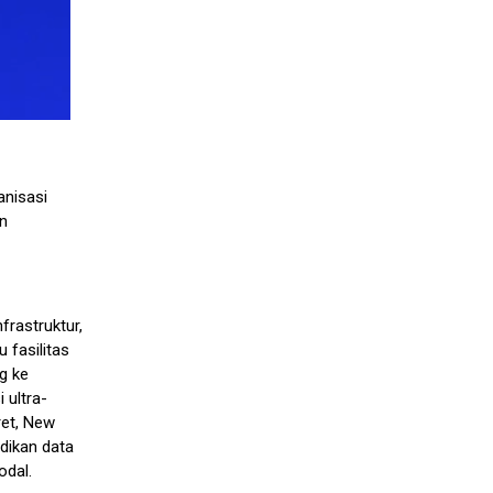
nisasi
n
frastruktur,
 fasilitas
g ke
 ultra-
ret, New
dikan data
odal.