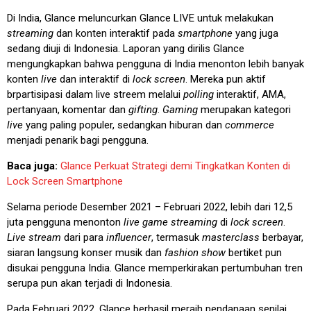
Di India, Glance meluncurkan Glance LIVE untuk melakukan
streaming
dan konten interaktif pada
smartphone
yang juga
sedang diuji di Indonesia. Laporan yang dirilis Glance
mengungkapkan bahwa pengguna di India menonton lebih banyak
konten
live
dan interaktif di
lock screen
. Mereka pun aktif
brpartisipasi dalam live streem melalui
polling
interaktif, AMA,
pertanyaan, komentar dan
gifting
.
Gaming
merupakan kategori
live
yang paling populer, sedangkan hiburan dan
commerce
menjadi penarik bagi pengguna.
Baca juga:
Glance Perkuat Strategi demi Tingkatkan Konten di
Lock Screen Smartphone
Selama periode Desember 2021 – Februari 2022, lebih dari 12,5
juta pengguna menonton
live game streaming
di
lock screen
.
Live stream
dari para
influencer
, termasuk
masterclass
berbayar,
siaran langsung konser musik dan
fashion show
bertiket pun
disukai pengguna India. Glance memperkirakan pertumbuhan tren
serupa pun akan terjadi di Indonesia.
Pada Februari 2022, Glance berhasil meraih pendanaan senilai