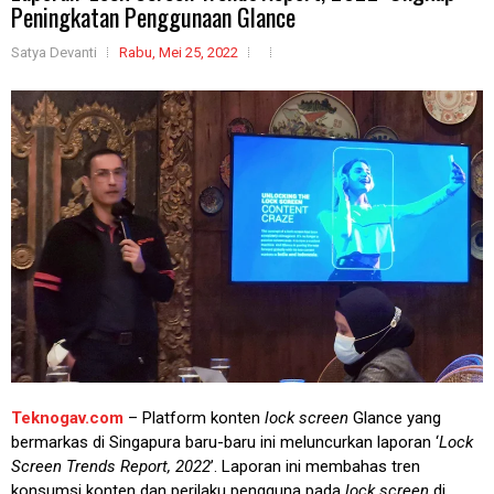
Peningkatan Penggunaan Glance
Satya Devanti
Rabu, Mei 25, 2022
Teknogav.com
– Platform konten
lock screen
Glance yang
bermarkas di Singapura baru-baru ini meluncurkan laporan ‘
Lock
Screen Trends Report, 2022
’. Laporan ini membahas tren
konsumsi konten dan perilaku pengguna pada
lock screen
di