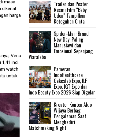
 di masa
Trailer dan Poster
 dikenal
Resmi Film “Baby
Udon” Tampilkan
ngan harga
Keteguhan Cinta
‎Spider-Man: Brand
New Day, Paling
Manusiawi dan
Emosional Sepanjang
unya, Venu
Waralaba
1,41 inci.
Pameran
gam watch
IndoHealthcare
itu untuk
Gakeslab Expo, ILF
Expo, IGT Expo dan
Indo Beauty Expo 2026 Siap Digelar
Kreator Konten Aldo
Wijaya Berbagi
Pengalaman Saat
Menghadiri
Matchmaking Night