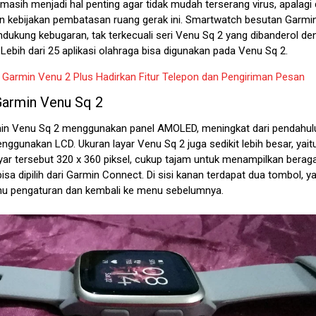
masih menjadi hal penting agar tidak mudah terserang virus, apalagi
n kebijakan pembatasan ruang gerak ini. Smartwatch besutan Garmin
dukung kebugaran, tak terkecuali seri Venu Sq 2 yang dibanderol de
 Lebih dari 25 aplikasi olahraga bisa digunakan pada Venu Sq 2.
:
Garmin Venu 2 Plus Hadirkan Fitur Telepon dan Pengiriman Pesan
Garmin Venu Sq 2
in Venu Sq 2 menggunakan panel AMOLED, meningkat dari pendahul
ggunakan LCD. Ukuran layar Venu Sq 2 juga sedikit lebih besar, yaitu 
ayar tersebut 320 x 360 piksel, cukup tajam untuk menampilkan bera
isa dipilih dari Garmin Connect. Di sisi kanan terdapat dua tombol, ya
u pengaturan dan kembali ke menu sebelumnya.