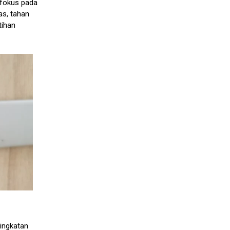
 fokus pada
as, tahan
tihan
ingkatan