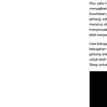
fitur, yait
menyajikan 
kesehatan 
jantung, sa
menerus di
menyesuaik
lebih banyak
Usia kebug
kebugaran m
jantung ist
untuk lebih 
Sleep untu