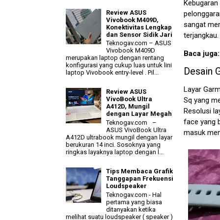
Kebugaran 
Review ASUS
pelonggara
Vivobook M409D,
sangat men
Konektivitas Lengkap
dan Sensor Sidik Jari
terjangkau.
Teknogav.com – ASUS
Vivobook M409D
Baca juga
merupakan laptop dengan rentang
konfigurasi yang cukup luas untuk lini
Desain 
laptop Vivobook entry-level . Pil...
Layar Garm
Review ASUS
VivoBook Ultra
Sq yang men
A412D, Mungil
Resolusi l
dengan Layar Megah
face yang b
Teknogav.com –
ASUS VivoBook Ultra
masuk men
A412D ultrabook mungil dengan layar
berukuran 14 inci. Sosoknya yang
ringkas layaknya laptop dengan l...
Tips Membaca Grafik
Tanggapan Frekuensi
Loudspeaker
Teknogav.com - Hal
pertama yang biasa
ditanyakan ketika
melihat suatu loudspeaker ( speaker )