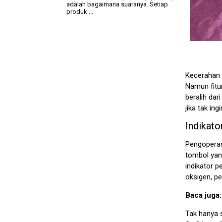
adalah bagaimana suaranya. Setiap
produk ...
Kecerahan
Namun fitu
beralih dar
jika tak in
Indikat
Pengoperas
tombol yang
indikator p
oksigen, pe
Baca juga
Tak hanya s