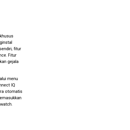
 khusus
ginstal
ndiri, fitur
ce. Fitur
kan gejala
alui menu
nnect IQ
ara otomatis
 memasukkan
twatch.