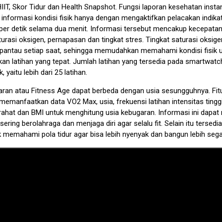
u HIIT, Skor Tidur dan Health Snapshot. Fungsi laporan kesehatan inst
informasi kondisi fisik hanya dengan mengaktifkan pelacakan indika
per detik selama dua menit. Informasi tersebut mencakup kecepatan
turasi oksigen, pernapasan dan tingkat stres. Tingkat saturasi oksig
pantau setiap saat, sehingga memudahkan memahami kondisi fisik 
an latihan yang tepat. Jumlah latihan yang tersedia pada smartwatch
, yaitu lebih dari 25 latihan.
aran atau Fitness Age dapat berbeda dengan usia sesungguhnya. Fitu
emanfaatkan data VO2 Max, usia, frekuensi latihan intensitas tinggi
irahat dan BMI untuk menghitung usia kebugaran. Informasi ini dapa
sering berolahraga dan menjaga diri agar selalu fit. Selain itu tersedia 
k memahami pola tidur agar bisa lebih nyenyak dan bangun lebih sega