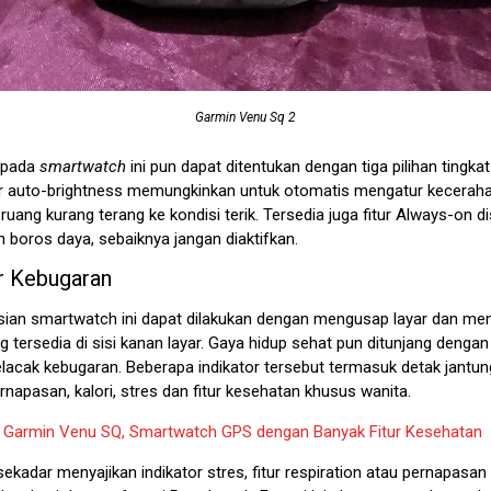
Garmin Venu Sq 2
 pada
smartwatch
ini pun dapat ditentukan dengan tiga pilihan tingka
r auto-brightness memungkinkan untuk otomatis mengatur kecerah
i ruang kurang terang ke kondisi terik. Tersedia juga fitur Always-on di
gin boros daya, sebaiknya jangan diaktifkan.
or Kebugaran
ian smartwatch ini dapat dilakukan dengan mengusap layar dan me
 tersedia di sisi kanan layar. Gaya hidup sehat pun ditunjang dengan
elacak kebugaran. Beberapa indikator tersebut termasuk detak jantung
rnapasan, kalori, stres dan fitur kesehatan khusus wanita.
:
Garmin Venu SQ, Smartwatch GPS dengan Banyak Fitur Kesehatan
ekadar menyajikan indikator stres, fitur respiration atau pernapasa