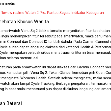
tim medis.
:
Review realme Watch 2 Pro, Pantau Segala Indikator Kebugaran
esehatan Khusus Wanita
smartwatch Venu Sq 2 tidak otomatis menyediakan fitur kesehatan
a ingin menampilkan fitur tersebut pada smartwatch, maka perlu men
rmin Connect dan Connect IQ terlebih dahulu. Pada Garmin Connect se
Cycle sudah dapat langsung diakses dari kategori Health & Performan
ycle merupakan pelacak siklus menstruasi, di fitur ini bisa memasuk
akan selama menstruasi.
gaturan pada smartwatch ini dapat diakses dari Garmin Connect mel
ice, kemudian pilih Venu Sq 2. Tekan Glance, kemudian pilih Open Co
k menginstal Womens Health. Setelah selesai menginstal, maka sec
watch akan tampil Cycle Tracking. Berbagai pengaturan, termasuk
log in saat mulai menstruasi pun dapat dilakukan langsung dari smar
an Baterai