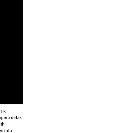
sik
eperti detak
lth
eminta