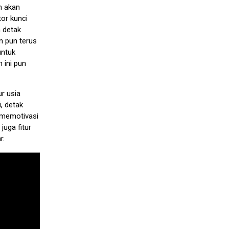
an akan
tor kunci
 detak
en pun terus
untuk
 ini pun
r usia
, detak
t memotivasi
juga fitur
r.