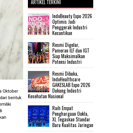
ARTIKEL TERKINI
IndoBeauty Expo 2026
Optimis Jadi
Penggerak Industri
Kecantikan
Resmi Digelar,
Pameran ILF dan IGT
Siap Maksimalkan
Potensi Industri
Resmi Dibuka,
IndoHealthcare
GAKESLAB Expo 2026
Dukung Industri
a Oktober
Kesehatan Nasional
dari bentuk
miliki
Raih Empat
di
Penghargaan Ookla,
akan
XL Tegaskan Standar
Baru Kualitas Jaringan