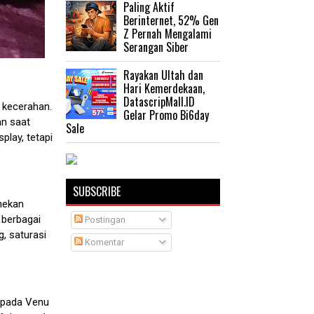
Paling Aktif
Berinternet, 52% Gen
Z Pernah Mengalami
Serangan Siber
Rayakan Ultah dan
Hari Kemerdekaan,
DatascripMall.ID
t kecerahan.
Gelar Promo Bi6day
an saat
Sale
splay, tetapi
SUBSCRIBE
nekan
 berbagai
Postingan
, saturasi
Komentar
n pada Venu