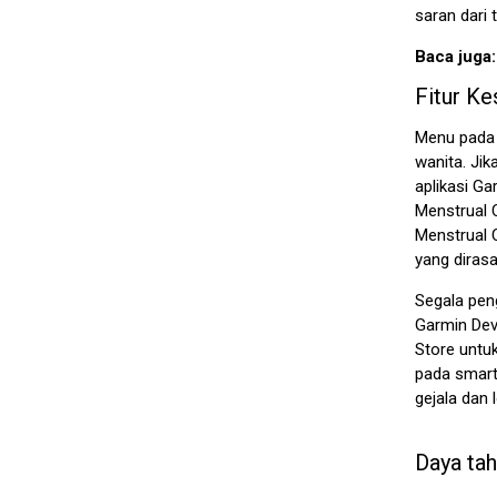
saran dari 
Baca juga
Fitur K
Menu pada 
wanita. Jik
aplikasi Ga
Menstrual 
Menstrual C
yang diras
Segala pen
Garmin Dev
Store untu
pada smart
gejala dan 
Daya tah