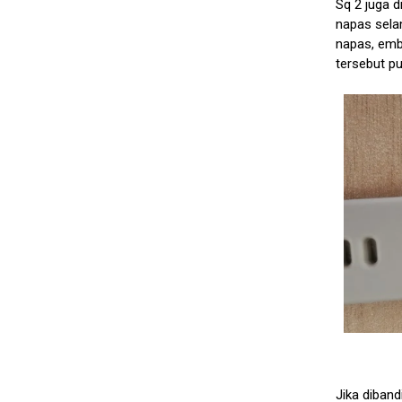
Sq 2 juga 
napas sela
napas, emb
tersebut pu
Jika diban