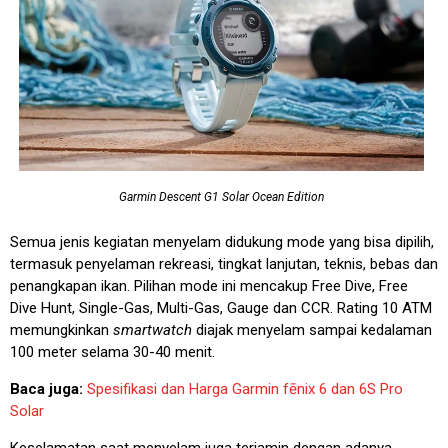
Garmin Descent G1 Solar Ocean Edition
Semua jenis kegiatan menyelam didukung mode yang bisa dipilih,
termasuk penyelaman rekreasi, tingkat lanjutan, teknis, bebas dan
penangkapan ikan. Pilihan mode ini mencakup Free Dive, Free
Dive Hunt, Single-Gas, Multi-Gas, Gauge dan CCR. Rating 10 ATM
memungkinkan
smartwatch
diajak menyelam sampai kedalaman
100 meter selama 30-40 menit.
Baca juga:
Spesifikasi dan Harga Garmin fēnix 6 dan 6S Pro
Solar
Keselamatan saat menyelam juga terjamin dengan adanya